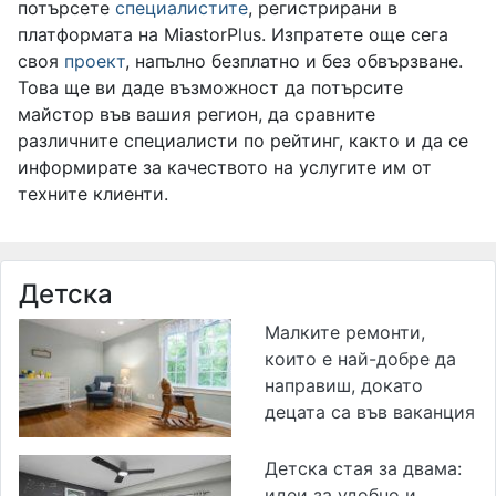
потърсете
специалистите
, регистрирани в
платформата на MiastorPlus. Изпратете още сега
своя
проект
, напълно безплатно и без обвързване.
Това ще ви даде възможност да потърсите
майстор във вашия регион, да сравните
различните специалисти по рейтинг, както и да се
информирате за качеството на услугите им от
техните клиенти.
Детска
Малките ремонти,
които е най-добре да
направиш, докато
децата са във ваканция
Детска стая за двама:
идеи за удобно и