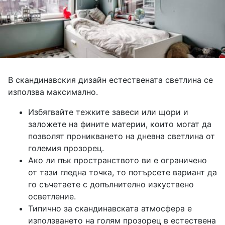
В скандинавския дизайн естествената светлина се
използва максимално.
Избягвайте тежките завеси или щори и
заложете на фините материи, които могат да
позволят проникването на дневна светлина от
големия прозорец.
Ако ли пък пространството ви е ограничено
от тази гледна точка, то потърсете вариант да
го съчетаете с допълнително изкуствено
осветление.
Типично за скандинавската атмосфера е
използването на голям прозорец в естествена