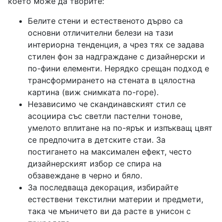
което може да творите:
Белите стени и естественото дърво са
основни отличителни белези на тази
интериорна тенденция, а чрез тях се задава
стилен фон за надграждане с дизайнерски и
по-фини елементи. Нерядко срещан подход е
трансформирането на стената в цялостна
картина (виж снимката по-горе).
Независимо че скандинавският стил се
асоциира със светли пастелни тонове,
умелото вплитане на по-ярък и изпъкващ цвят
се предпочита в детските стаи. За
постигането на максимален ефект, често
дизайнерският избор се спира на
обзавеждане в черно и бяло.
За последваща декорация, избирайте
естествени текстилни материи и предмети,
така че мъничето ви да расте в унисон с