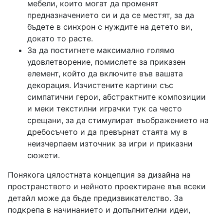
мебели, които могат да променят
предназначението си и да се местят, за да
бъдете в синхрон с нуждите на детето ви,
докато то расте.
За да постигнете максимално голямо
удовлетворение, помислете за приказен
елемент, който да включите във вашата
декорация. Изчистените картини със
симпатични герои, абстрактните композиции
и меки текстилни играчки тук са често
срещани, за да стимулират въображението на
дребосъчето и да превърнат стаята му в
неизчерпаем източник за игри и приказни
сюжети.
Понякога цялостната концепция за дизайна на
пространството и нейното проектиране във всеки
детайл може да бъде предизвикателство. За
подкрепа в начинанието и допълнителни идеи,