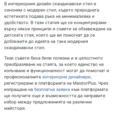
В интериорния дизайн скандинавски стил е
синоним с модерен стил, където природната
естетиката подава ръка на минимализма и
удобството. В тази статия ще се концентрираме
върху някои принципи и съвети за обзавеждане на
детската стая, които ще ви помогнат да се
доближите до идеята на така модерния
скандинавски стил.
Тези съвети биха били полезни и в цялостното
преобразяване на стаята, за което единство на
излъчване и функционалност могат да помогнат и
професионалните
интериорни дизайнери
,
регистрирани в платформата на MaistorPlus. Чрез
изпращане на
безплатна заявка
към платформата
ще получите още и възможността да направите
избор между предложенията на различни
майстори.