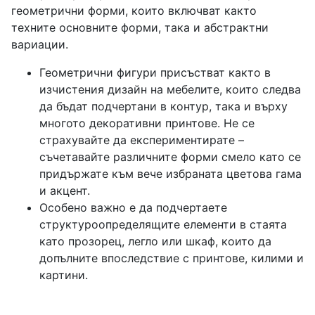
геометрични форми, които включват както
техните основните форми, така и абстрактни
вариации.
Геометрични фигури присъстват както в
изчистения дизайн на мебелите, които следва
да бъдат подчертани в контур, така и върху
многото декоративни принтове. Не се
страхувайте да експериментирате –
съчетавайте различните форми смело като се
придържате към вече избраната цветова гама
и акцент.
Особено важно е да подчертаете
структуроопределящите елементи в стаята
като прозорец, легло или шкаф, които да
допълните впоследствие с принтове, килими и
картини.