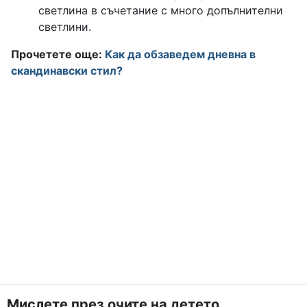
светлина в съчетание с много допълнителни
светлини.
Прочетете още:
Как да обзаведем дневна в
скандинавски стил?
Мислете през очите на детето