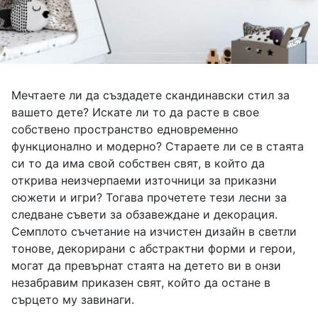
Мечтаете ли да създадете скандинавски стил за
вашето дете? Искате ли то да расте в свое
собствено пространство едновременно
функционално и модерно? Стараете ли се в стаята
си то да има свой собствен свят, в който да
открива неизчерпаеми източници за приказни
сюжети и игри? Тогава прочетете тези лесни за
следване съвети за обзавеждане и декорация.
Семплото съчетание на изчистен дизайн в светли
тонове, декорирани с абстрактни форми и герои,
могат да превърнат стаята на детето ви в онзи
незабравим приказен свят, който да остане в
сърцето му завинаги.