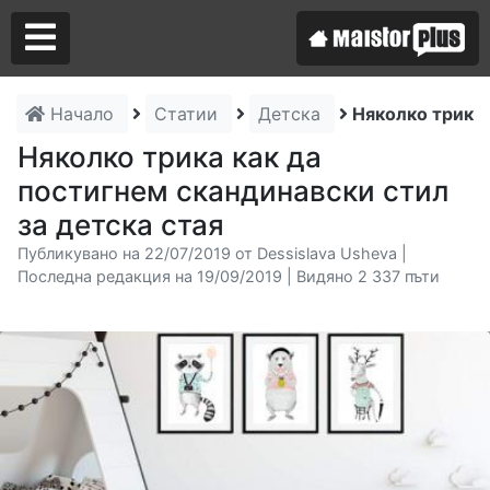
Начало
Статии
Детска
Няколко трика 
Аз съм майстор
Няколко трика как да
постигнем скандинавски стил
Търся майстор
за детска стая
Публикувано на 22/07/2019 от Dessislava Usheva |
Последна редакция на 19/09/2019 | Видяно 2 337 пъти