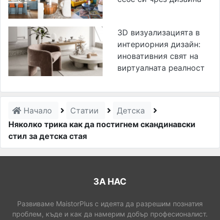
3D визуализацията в
интериорния дизайн:
иновативния свят на
виртуалната реалност
Начало
Статии
Детска
Няколко трика как да постигнем скандинавски
стил за детска стая
ЗА НАС
Развиваме MaistorPlus с идеята да разрешим познатия
проблем, къде и как да намерим добър професионалист.