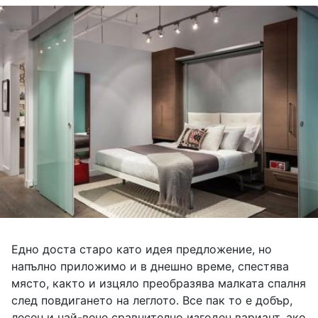
Едно доста старо като идея предложение, но
напълно приложимо и в днешно време, спестява
място, както и изцяло преобразява малката спалня
след повдигането на леглото. Все пак то е добър,
лесен и най-вече сравнително изгоден вариант, ако