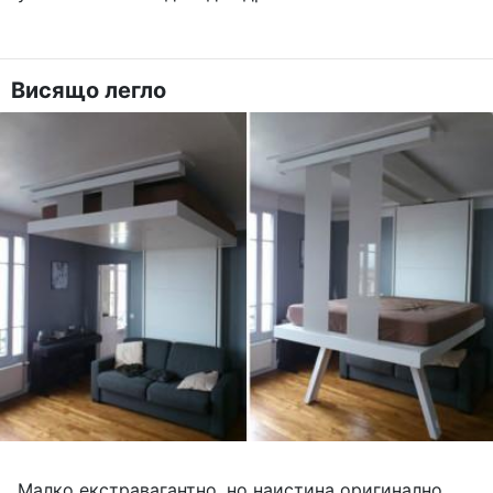
Висящо легло
Малко екстравагантно, но наистина оригинално