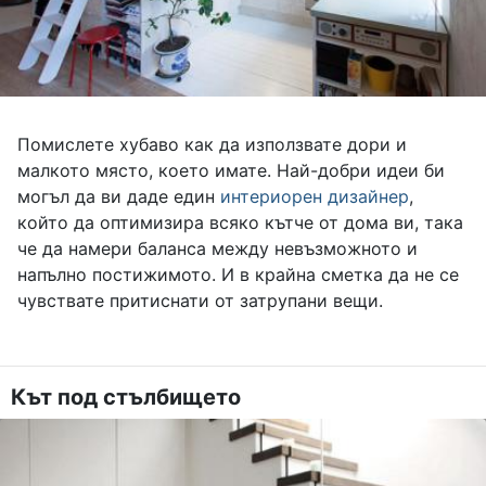
Помислете хубаво как да използвате дори и
малкото място, което имате. Най-добри идеи би
могъл да ви даде един
интериорен дизайнер
,
който да оптимизира всяко кътче от дома ви, така
че да намери баланса между невъзможното и
напълно постижимото. И в крайна сметка да не се
чувствате притиснати от затрупани вещи.
Кът под стълбището