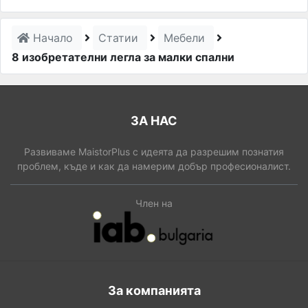
Начало
Статии
Мебели
8 изобретателни легла за малки спални
ЗА НАС
Развиваме MaistorPlus с идеята да разрешим познатия
проблем, къде и как да намерим добър професионалист.
Член на
За компанията