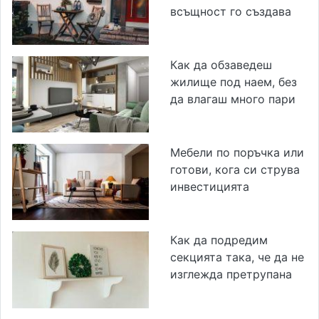
всъщност го създава
Как да обзаведеш
жилище под наем, без
да влагаш много пари
Мебели по поръчка или
готови, кога си струва
инвестицията
Как да подредим
секцията така, че да не
изглежда претрупана