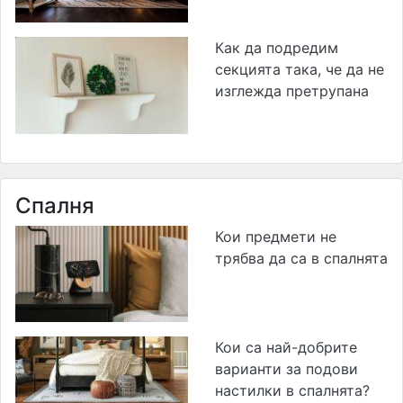
Как да подредим
секцията така, че да не
изглежда претрупана
Спалня
Кои предмети не
трябва да са в спалнята
Кои са най-добрите
варианти за подови
настилки в спалнята?