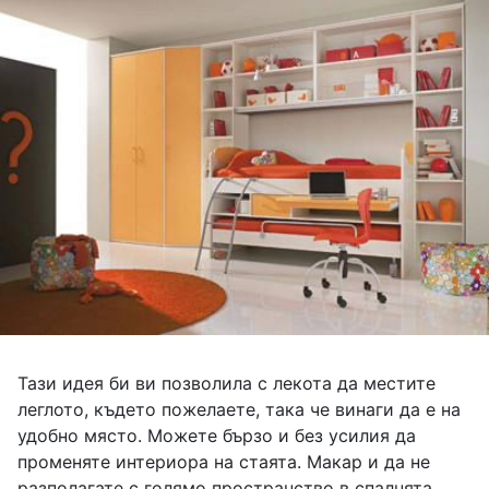
Тази идея би ви позволила с лекота да местите
леглото, където пожелаете, така че винаги да е на
удобно място. Можете бързо и без усилия да
променяте интериора на стаята. Макар и да не
разполагате с голямо пространство в спалнята,