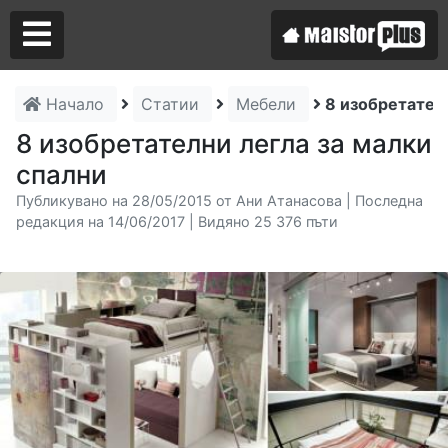
Начало
Статии
Мебели
8 изобретателн
Аз съм майстор
8 изобретателни легла за малки
спални
Търся майстор
Публикувано на 28/05/2015 от Ани Атанасова | Последна
редакция на 14/06/2017 | Видяно 25 376 пъти