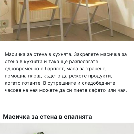
Масичка за стена в кухнята. Закрепете масичка за
стена в кухнята и така ще разполагате
едновременно с барплот, маса за хранене,
помощна площ, където да режете продукти,
когато готвите. В сутрешните и следобедните
часове на нея можете да си пиете кафето или чая.
Масичка за стена в спалнята