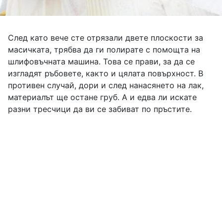
След като вече сте отрязали двете плоскости за
масичката, трябва да ги полирате с помощта на
шлифовъчната машина. Това се прави, за да се
изгладят ръбовете, както и цялата повърхност. В
противен случай, дори и след нанасянето на лак,
материалът ще остане груб. А и едва ли искате
разни тресчици да ви се забиват по пръстите.