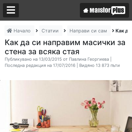
Начало
Статии
Направи си сам
Как да
Аз съм майстор
Как да си направим масички за
стена за всяка стая
Търся майстор
Публикувано на 13/03/2015 от Павлина Георгиева |
Последна редакция на 17/07/2016 | Видяно 13 873 пъти