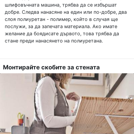
шлифовъчната машина, трябва да се избършат
добре. Следва нанасяне на един или по-добре, два
слоя полиуретан - полимер, който в случая ще
послужи, за да запечата материала. Ако имате
желание да боядисате дървото, това трябва да
стане преди нанасянето на полиуретана.
Монтирайте скобите за стената