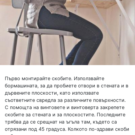
Първо монтирайте скобите. Използвайте
бормашината, за да пробиете отвори в стената и в
дървените плоскости, като използвате
съответните свредла за различните повърхности.
С помощта на винтовете и винтоверта закрепете
скобите за стената и за плоскостите. Последните
трябва да се срещнат на ъгъла там, където са
отрязани под 45 градуса. Колкото по-здрави скоби