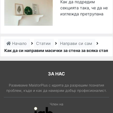
Как да подредим
секцията така, че да не
изглежда претрупана
Начало
Статии
Направи си сам
Как да си направим масички за стена за всяка стая
ЗА НАС
Развиваме MaistorPlus с идеята да разрешим познатия
проблем, къде и как да намерим добър професионалист.
Член на