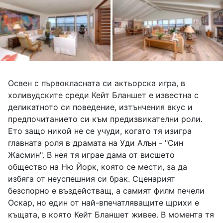
Освен с първокласната си актьорска игра, в
холивудските среди Кейт Бланшет е известна с
деликатното си поведение, изтънчения вкус и
предпочитанието си към предизвикателни роли.
Ето защо никой не се учуди, когато тя изигра
главната роля в драмата на Уди Алън - "Син
Жасмин". В нея тя играе дама от висшето
общество на Ню Йорк, която се мести, за да
избяга от неуспешния си брак. Сценарият
безспорно е въздействащ, а самият филм печели
Оскар, но един от най-впечатляващите щрихи е
къщата, в която Кейт Бланшет живее. В момента тя