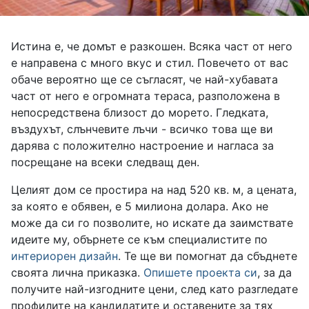
Истина е, че домът е разкошен. Всяка част от него
е направена с много вкус и стил. Повечето от вас
обаче вероятно ще се съгласят, че най-хубавата
част от него е огромната тераса, разположена в
непосредствена близост до морето. Гледката,
въздухът, слънчевите лъчи - всичко това ще ви
дарява с положително настроение и нагласа за
посрещане на всеки следващ ден.
Целият дом се простира на над 520 кв. м, а цената,
за която е обявен, е 5 милиона долара. Ако не
може да си го позволите, но искате да заимствате
идеите му, обърнете се към специалистите по
интериорен дизайн
. Те ще ви помогнат да сбъднете
своята лична приказка.
Опишете проекта си
, за да
получите най-изгодните цени, след като разгледате
профилите на кандидатите и оставените за тях