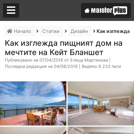
Начало
Статии
Дизайн
Как изглежда 
Аз съм майстор
Как изглежда пищният дом на
мечтите на Кейт Бланшет
Търся майстор
Публикувано на 07/04/2016 от Елица Мартинова |
Последна редакция на 04/08/2016 | Видяно 8 233 пъти