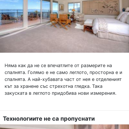
Няма как да не се впечатлите от размерите на
спалнята. Голямо е не само леглото, просторна е и
спалнята. А най-хубавата част от нея е отделеният
кът за хранене със стрехотна гледка. Така
закуската в леглото придобива нови измерения.
Технологиите не са пропуснати