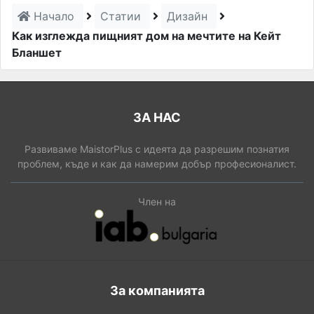
Начало
Статии
Дизайн
Как изглежда пищният дом на мечтите на Кейт
Бланшет
ЗА НАС
Развиваме MaistorPlus с идеята да разрешим познатия
проблем, къде и как да намерим добър професионалист.
Член на
За компанията