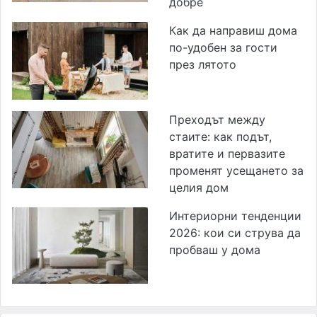
добре
Как да направиш дома
по-удобен за гости
през лятото
Преходът между
стаите: как подът,
вратите и первазите
променят усещането за
целия дом
Интериорни тенденции
2026: кои си струва да
пробваш у дома