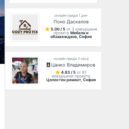
онлайн преди 1 ден
Поно Даскалов
5.00 / 5
от 3 извършени
проекта
Мебели и
обзавеждане, София
онлайн преди 2 часа
Цанко Владимиров
4.83 / 5
от 87
извършени проекта
Цялостен ремонт, София