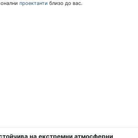
ионални
проектанти
близо до вас.
устойчива на екстремни атмосферни