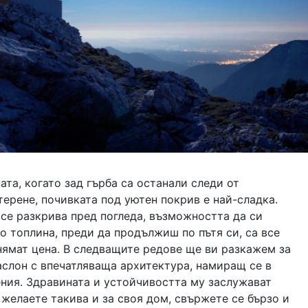
ата, когато зад гърба са останали следи от
ерене, почивката под уютен покрив е най-сладка.
 се разкрива пред погледа, възможността да си
 топлина, преди да продължиш по пътя си, са все
нямат цена. В следващите редове ще ви разкажем за
аслон с впечатляваща архитектура, намиращ се в
ения. Здравината и устойчивостта му заслужават
 желаете такива и за своя дом, свържете се бързо и