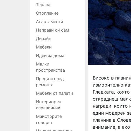
Тераса
Отопление
Апартаменти
Направи си сам
Дизайн
Мебели
Идеи за дома
Малки
пространства
Високо в планин
Преди и след
изморително кат
ремонта
Гледката, която
Мебели от палети
откраднеш малко
Интериорен
награди, които 
справочник
един модерен з
Майсторите
планина в Слов
говорят
внимание, а ако
Ценови съветник