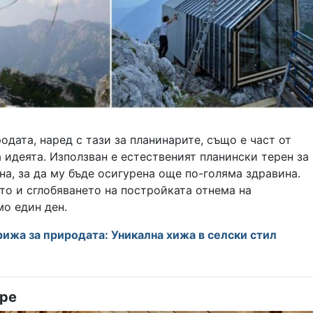
одата, наред с тази за планинарите, също е част от
 идеята. Използван е естественият планински терен за
на, за да му бъде осигурена още по-голяма здравина.
то и сглобяването на постройката отнема на
о един ден.
рижа за природата: Уникална хижа в селски стил
тре