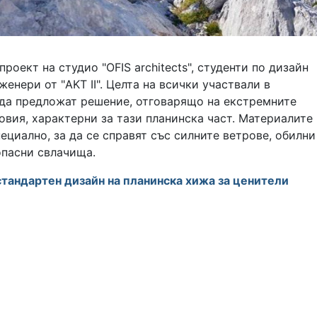
проект на студио "OFIS architects", студенти по дизайн
женери от "AKT II". Целта на всички участвали в
 да предложат решение, отговарящо на екстремните
вия, характерни за тази планинска част. Материалите
ециално, за да се справят със силните ветрове, обилни
опасни свлачища.
тандартен дизайн на планинска хижа за ценители