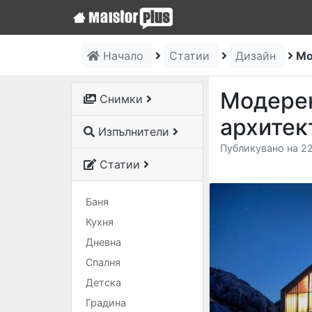
Начало
Статии
Дизайн
Мо
Модерен
Снимки
архитек
Изпълнители
Публикувано на 22
Статии
Баня
Кухня
Дневна
Спалня
Детска
Градина