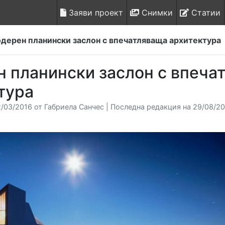
Заяви проект
Снимки
Статии
дерен планински заслон с впечатляваща архитектура
 планински заслон с впеча
тура
/03/2016 от Габриела Санчес | Последна редакция на 29/08/20