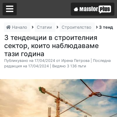
Начало
Статии
Строителство
3 тенде
Аз съм майстор
3 тенденции в строителния
сектор, които наблюдаваме
Търся майстор
тази година
Публикувано на 17/04/2024 от Ирена Петрова | Последна
редакция на 17/04/2024 | Видяно 3 136 пъти