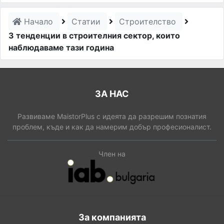
Начало
Статии
Строителство
3 тенденции в строителния сектор, които
наблюдаваме тази година
ЗА НАС
Развиваме MaistorPlus с идеята да разрешим познатия
проблем, къде и как да намерим добър професионалист.
Член на
За компанията