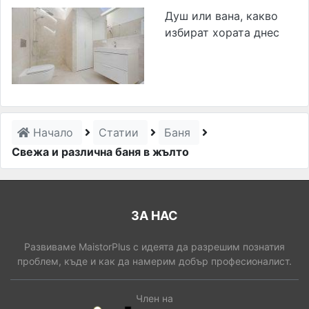
Душ или вана, какво
избират хората днес
Начало
Статии
Баня
Свежа и различна баня в жълто
ЗА НАС
Развиваме MaistorPlus с идеята да разрешим познатия
проблем, къде и как да намерим добър професионалист.
Член на