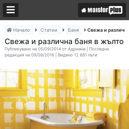
Начало
Статии
Баня
Свежа и различна
Аз съм майстор
Свежа и различна баня в жълто
Публикувано на 05/09/2014 от Адриана | Последна
Търся майстор
редакция на 09/09/2016 | Видяно 12 681 пъти