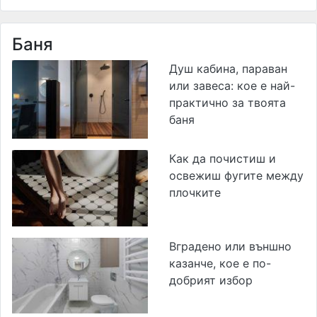
Баня
Душ кабина, параван
или завеса: кое е най-
практично за твоята
баня
Как да почистиш и
освежиш фугите между
плочките
Вградено или външно
казанче, кое е по-
добрият избор