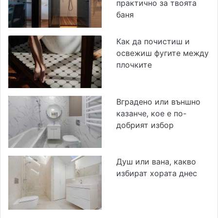
практично за твоята
баня
Как да почистиш и
освежиш фугите между
плочките
Вградено или външно
казанче, кое е по-
добрият избор
Душ или вана, какво
избират хората днес