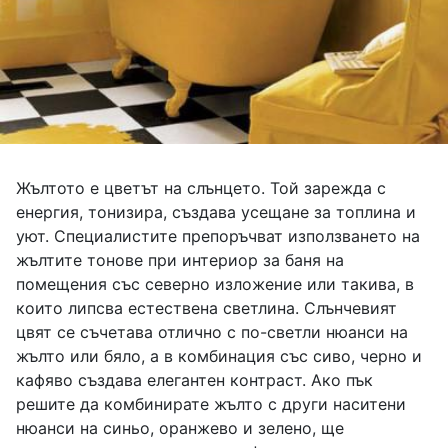
Жълтото е цветът на слънцето. Той зарежда с
енергия, тонизира, създава усещане за топлина и
уют. Специалистите препоръчват използването на
жълтите тонове при интериор за баня на
помещения със северно изложение или такива, в
които липсва естествена светлина. Слънчевият
цвят се съчетава отлично с по-светли нюанси на
жълто или бяло, а в комбинация със сиво, черно и
кафяво създава елегантен контраст. Ако пък
решите да комбинирате жълто с други наситени
нюанси на синьо, оранжево и зелено, ще