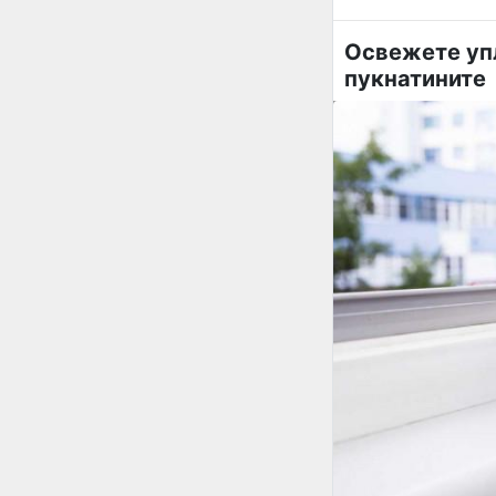
Освежете упл
пукнатините