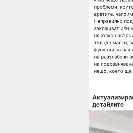
проблеми, коит
вратите, наприм
Неправилно под
заклещват или н
няколко настрой
твърде малки, з
функция на ваши
на разхлабени в
на подравняване
нещо, което ще 
Актуализиран
детайлите