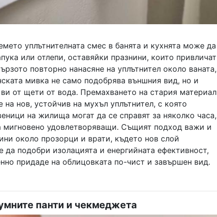
емето уплътнителната смес в банята и кухнята може да
апука или отлепи, оставяйки празнини, които привличат
Бързото повторно нанасяне на уплътнител около ваната,
ската мивка не само подобрява външния вид, но и
 ви от щети от вода. Премахването на стария материал
е на нов, устойчив на мухъл уплътнител, с която
еници на жилища могат да се справят за няколко часа,
са мигновено удовлетворяващи. Същият подход важи и
ини около прозорци и врати, където нов слой
е да подобри изолацията и енергийната ефективност,
нно придаде на облицовката по-чист и завършен вид.
умните панти и чекмеджета