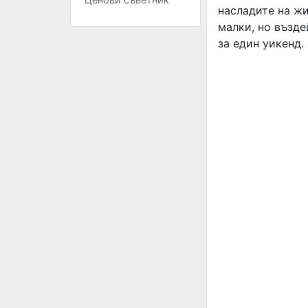
насладите на ж
малки, но възд
за един уикенд.