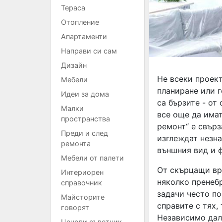
Тераса
Отопление
Апартаменти
Направи си сам
Дизайн
Не всеки проект
Мебели
планиране или 
Идеи за дома
са бързите - от
Малки
все още да имат
пространства
ремонт“ е свър
Преди и след
изглеждат незна
ремонта
външния вид и 
Мебели от палети
От скърцащи вр
Интериорен
няколко пренебр
справочник
задачи често по
Майсторите
справите с тях,
говорят
Независимо дали
Ценови съветник