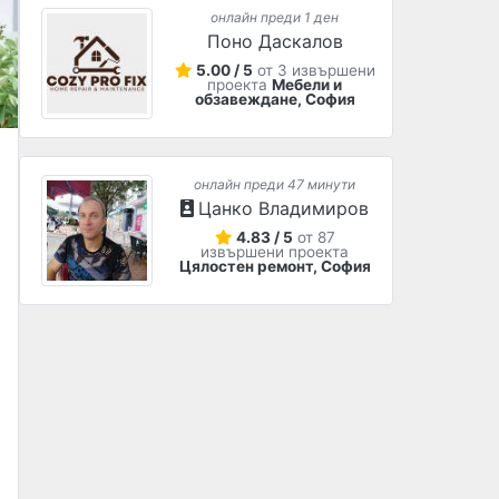
онлайн преди 1 ден
Поно Даскалов
5.00 / 5
от 3 извършени
проекта
Мебели и
обзавеждане, София
онлайн преди 47 минути
Цанко Владимиров
4.83 / 5
от 87
извършени проекта
Цялостен ремонт, София