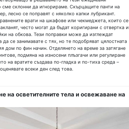
о сме склонни да игнорираме. Скърцащите панти на
ер, лесно се поправят с няколко капки лубрикант.
равнените врати на шкафове или чекмеджета, които се
акланят, често могат да бъдат коригирани с отвертка и
ки на обкова. Тези поправки може да изглеждат
а да се занимавате с тях, но те подобряват цялостната
я дом по фин начин. Отделянето на време за затягане
интове, подмяна на износени плъзгачи или регулиране
то на вратите създава по-гладка и по-тиха среда –
оценявате всеки ден след това.
е на осветителните тела и освежаване на