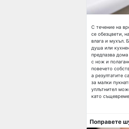
С течение на вр
се обезцвети, н
влага и мухъл. 
душа или кухнен
предпазва дома
с нож и полаган
повечето собств
а резултатите 
за малки пукнат
уплътнител мож
като същевреме
Поправете ш