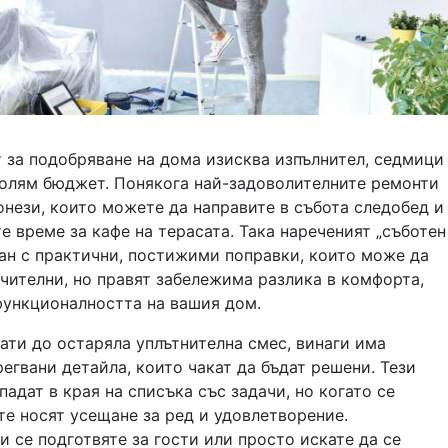
 за подобряване на дома изисква изпълнител, седмици
голям бюджет. Понякога най-задоволителните ремонти
 онези, които можете да направите в събота следобед и
е време за кафе на терасата. Така нареченият „съботен
зан с практични, постижими поправки, които може да
чителни, но правят забележима разлика в комфорта,
функционалността на вашия дом.
ати до остаряла уплътнителна смес, винаги има
егвани детайла, които чакат да бъдат решени. Тези
падат в края на списъка със задачи, но когато се
 те носят усещане за ред и удовлетворение.
 се подготвяте за гости или просто искате да се