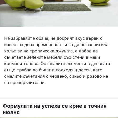
Не забравяйте обаче, че добрият вкус върви с
известна доза премереност и за да не заприлича
холът ви на тропическа джунгла, е добре да
съчетаете зелените мебели със стени в меки
кремави тонове. Останалите елементи в дневната
също трябва да бъдат в подходящ десен, като
смелите съчетания с червено, синьо и розово не
са препоръчителни.
Формулата на успеха се крие в точния
нюанс