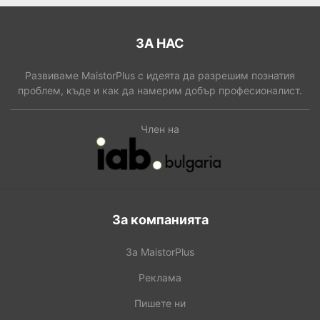
ЗА НАС
Развиваме MaistorPlus с идеята да разрешим познатия
проблем, къде и как да намерим добър професионалист.
Член на
За компанията
За MaistorPlus
Реклама
Пишете ни