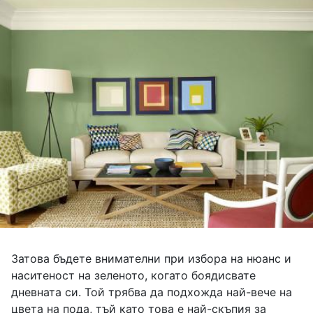
Затова бъдете внимателни при избора на нюанс и
наситеност на зеленото, когато боядисвате
дневната си. Той трябва да подхожда най-вече на
цвета на пода, тъй като това е най-скъпия за