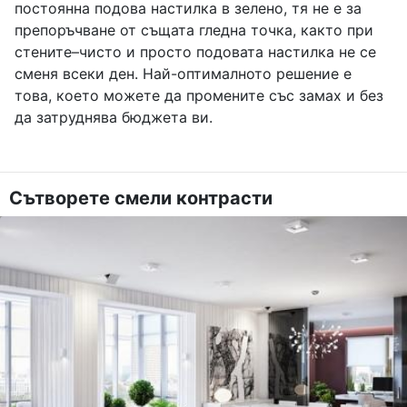
постоянна подова настилка в зелено, тя не е за
препоръчване от същата гледна точка, както при
стените–чисто и просто подовата настилка не се
сменя всеки ден. Най-оптималното решение е
това, което можете да промените със замах и без
да затруднява бюджета ви.
Сътворете смели контрасти