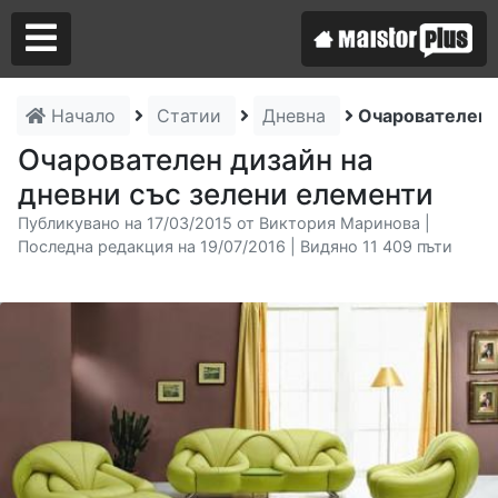
Начало
Статии
Дневна
Очарователен д
Аз съм майстор
Очарователен дизайн на
дневни със зелени елементи
Търся майстор
Публикувано на 17/03/2015 от Виктория Маринова |
Последна редакция на 19/07/2016 | Видяно 11 409 пъти