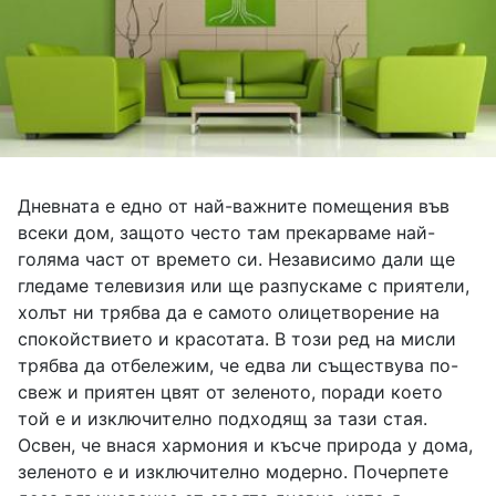
Дневната е едно от най-важните помещения във
всеки дом, защото често там прекарваме най-
голяма част от времето си. Независимо дали ще
гледаме телевизия или ще разпускаме с приятели,
холът ни трябва да е самото олицетворение на
спокойствието и красотата. В този ред на мисли
трябва да отбележим, че едва ли съществува по-
свеж и приятен цвят от зеленото, поради което
той е и изключително подходящ за тази стая.
Освен, че внася хармония и късче природа у дома,
зеленото е и изключително модерно. Почерпете