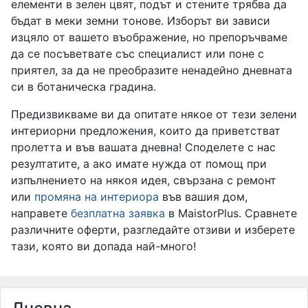
елементи в зелен цвят, подът и стените трябва да
бъдат в меки земни тонове. Изборът ви зависи
изцяло от вашето въображение, но препоръчваме
да се посъветвате със специалист или поне с
приятел, за да не преобразите ненадейно дневната
си в ботаническа градина.
Предизвикваме ви да опитате някое от тези зелени
интериорни предложения, които да приветстват
пролетта и във вашата дневна! Споделете с нас
резултатите, а ако имате нужда от помощ при
изпълнението на някоя идея, свързана с ремонт
или
промяна на интериора
във вашия дом,
направете
безплатна заявка
в MaistorPlus. Сравнете
различните оферти, разгледайте отзиви и изберете
тази, която ви допада най-много!