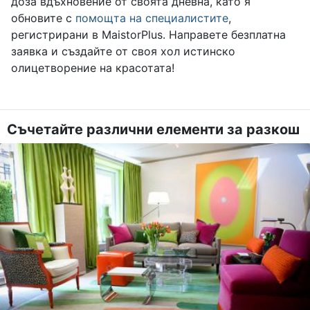
доза вдъхновение от своята дневна, като я
обновите с
помощта на специалистите
,
регистрирани в MaistorPlus. Направете безплатна
заявка и създайте от своя хол истинско
олицетворение на красотата!
Съчетайте различни елементи за разкош