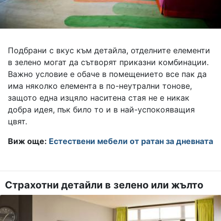
Подбрани с вкус към детайла, отделните елементи
в зелено могат да сътворят приказни комбинации.
Важно условие е обаче в помещението все пак да
има няколко елемента в по-неутрални тонове,
защото една изцяло наситена стая не е никак
добра идея, пък било то и в най-успокояващия
цвят.
Виж още:
Естествени мебели от ратан за дневната
Страхотни детайли в зелено или жълто