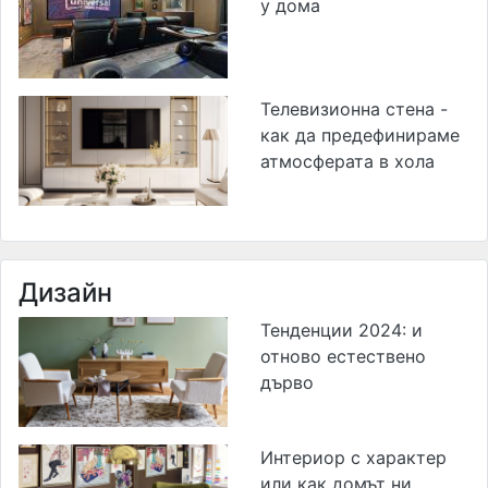
у дома
Телевизионна стена -
как да предефинираме
атмосферата в хола
Дизайн
Тенденции 2024: и
отново естествено
дърво
Интериор с характер
или как домът ни