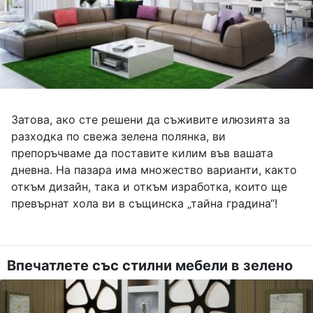
Затова, ако сте решени да съживите илюзията за
разходка по свежа зелена полянка, ви
препоръчваме да поставите килим във вашата
дневна. На пазара има множество варианти, както
откъм дизайн, така и откъм изработка, които ще
превърнат хола ви в същинска „тайна градина“!
Впечатлете със стилни мебели в зелено