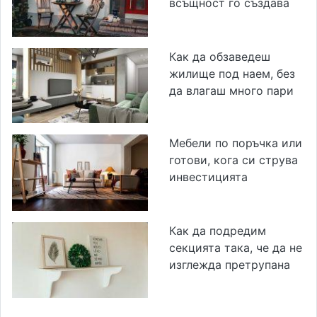
всъщност го създава
Как да обзаведеш
жилище под наем, без
да влагаш много пари
Мебели по поръчка или
готови, кога си струва
инвестицията
Как да подредим
секцията така, че да не
изглежда претрупана