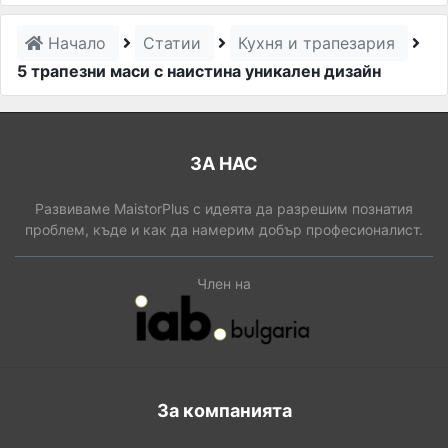
Начало
Статии
Кухня и трапезария
5 трапезни маси с наистина уникален дизайн
ЗА НАС
Развиваме MaistorPlus с идеята да разрешим познатия
проблем, къде и как да намерим добър професионалист.
Член на
За компанията