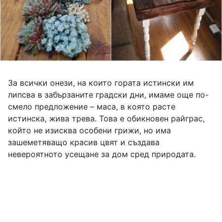
За всички онези, на които гората истински им
липсва в забързаните градски дни, имаме още по-
смело предложение – маса, в която расте
истинска, жива трева. Това е обикновен райграс,
който не изисква особени грижи, но има
зашеметяващо красив цвят и създава
невероятното усещане за дом сред природата.