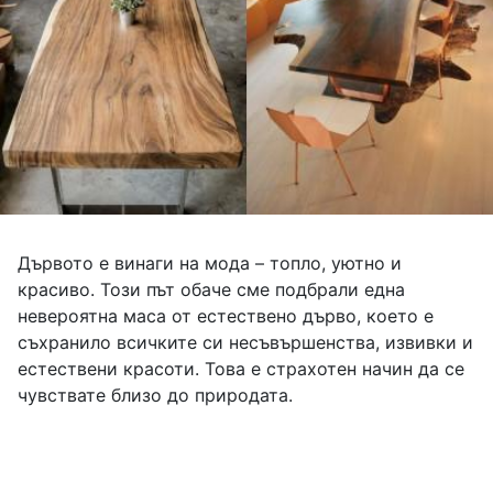
Дървото е винаги на мода – топло, уютно и
красиво. Този път обаче сме подбрали една
невероятна маса от естествено дърво, което е
съхранило всичките си несъвършенства, извивки и
естествени красоти. Това е страхотен начин да се
чувствате близо до природата.