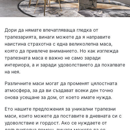
Дори да нямате впечатляваща гледка от
трапезарията, винаги можете да я направите
наистина страхотна с една великолепна маса,
която да привлече вниманието. Но как изглежда
трапезната маса е важно не само заради
интериора, а и заради удоволствието да похапвате
на нея.
Различните маси могат да променят цялостната
атмосфера, за да ви създават всеки ден точно
онова усещане за дом, от което имате нужда.
Ето нашите предложения за уникални трапезни
маси, които можете да поставите в дневната си с
удоволствие и гордост. Ако се нуждаете от
допълнителна помощ, винаги можете да се