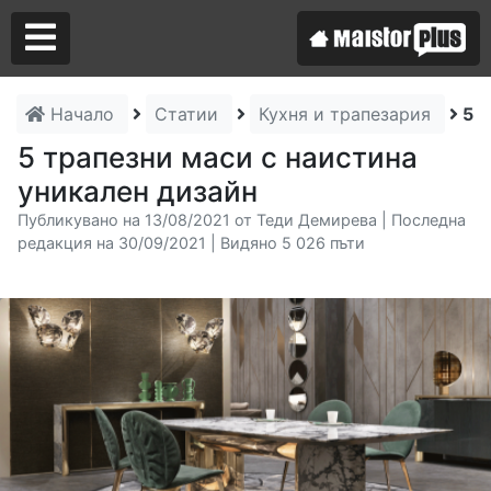
Начало
Статии
Кухня и трапезария
5 т
Аз съм майстор
5 трапезни маси с наистина
уникален дизайн
Търся майстор
Публикувано на 13/08/2021 от Теди Демирева | Последна
редакция на 30/09/2021 | Видяно 5 026 пъти