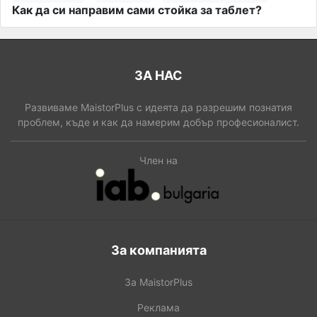
Как да си направим сами стойка за таблет?
ЗА НАС
Развиваме MaistorPlus с идеята да разрешим познатия
проблем, къде и как да намерим добър професионалист.
Член на
За компанията
За MaistorPlus
Реклама