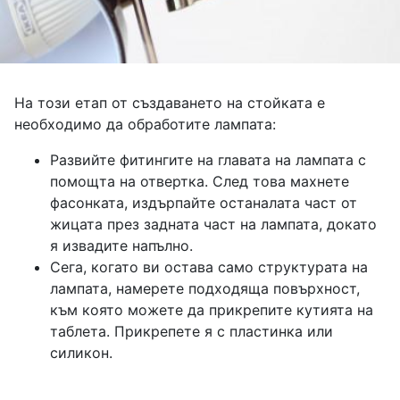
На този етап от създаването на стойката е
необходимо да обработите лампата:
Развийте фитингите на главата на лампата с
помощта на отвертка. След това махнете
фасонката, издърпайте останалата част от
жицата през задната част на лампата, докато
я извадите напълно.
Сега, когато ви остава само структурата на
лампата, намерете подходяща повърхност,
към която можете да прикрепите кутията на
таблета. Прикрепете я с пластинка или
силикон.