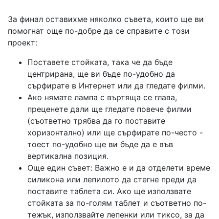
За финал оставихме няколко съвета, които ще ви
помогнат още по-добре да се справите с този
проект:
Поставете стойката, така че да бъде
центрирана, ще ви бъде по-удобно да
сърфирате в Интернет или да гледате филми.
Ако нямате лампа с въртяща се глава,
преценете дали ще гледате повече филми
(съответно трябва да го поставите
хоризонтално) или ще сърфирате по-често -
тоест по-удобно ще ви бъде да е във
вертикална позиция.
Още един съвет: Важно е и да отделети време
силикона или лепилото да стегне преди да
поставите таблета си. Ако ще използвате
стойката за по-голям таблет и съответно по-
тежък, използвайте лепенки или тиксо, за да