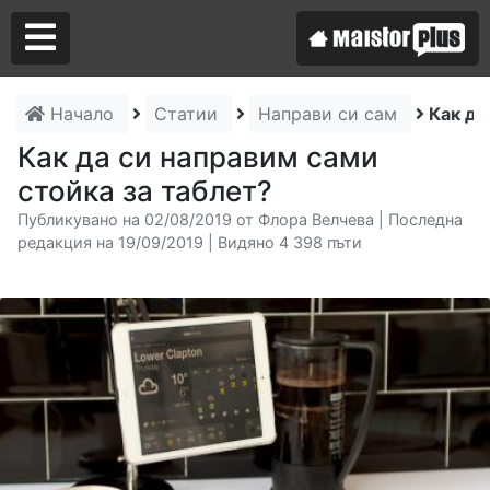
Начало
Статии
Направи си сам
Как да
Аз съм майстор
Как да си направим сами
стойка за таблет?
Търся майстор
Публикувано на 02/08/2019 от Флора Велчева | Последна
редакция на 19/09/2019 | Видяно 4 398 пъти