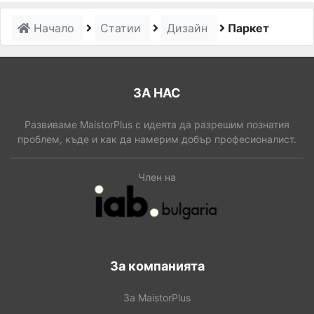
Начало
Статии
Дизайн
Паркет
ЗА НАС
Развиваме MaistorPlus с идеята да разрешим познатия
проблем, къде и как да намерим добър професионалист.
Член на
За компанията
За MaistorPlus