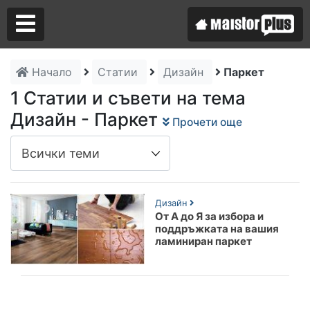
Начало
Статии
Дизайн
Паркет
Аз съм майстор
1 Статии и съвети на тема
Дизайн - Паркет
Прочети още
Търся майстор
Дизайн
От А до Я за избора и
поддръжката на вашия
ламиниран паркет