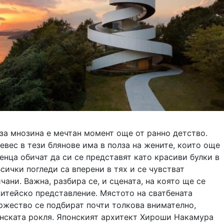
за мнозина е мечтан момент още от ранно детство.
евес в тези блянове има в полза на жените, които още
нца обичат да си се представят като красиви булки в
сички погледи са вперени в тях и се чувстват
чани. Важна, разбира се, и сцената, на която ще се
житейско представление. Мястото на сватбената
ржество се подбират почти толкова внимателно,
инската рокля. Японският архитект Хироши Накамура