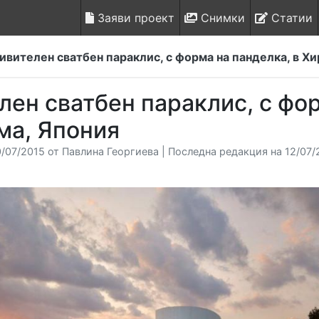
Заяви проект
Снимки
Статии
ивителен сватбен параклис, с форма на панделка, в Х
лен сватбен параклис, с фор
а, Япония
/07/2015 от Павлина Георгиева | Последна редакция на 12/07/