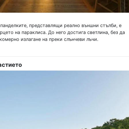
панделките, представлящи реално външни стълби, е
цето на параклиса. До него достига светлина, без да
комерно излагане на преки слънчеви лъчи.
астието