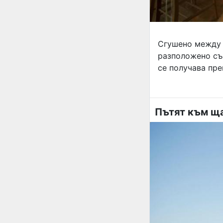
Сгушено между 
разположено сър
се получава пре
Пътят към щ