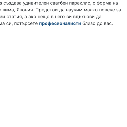
ts създава удивителен сватбен параклис, с форма на
ошима, Япония. Предстои да научим малко повече за
ази статия, а ако нещо в него ви вдъхнови да
ма си, потърсете
професионалисти
близо до вас.