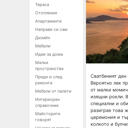
Тераса
Отопление
Апартаменти
Направи си сам
Дизайн
Мебели
Идеи за дома
Малки
пространства
Сватбеният ден 
Преди и след
Вероятно лек пр
ремонта
от малки момиче
Мебели от палети
изящни рокли. В
Интериорен
специални и оби
справочник
разиграе това 
Майсторите
церемония и тъ
говорят
колкото и булч
Ценови съветник