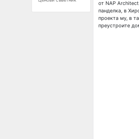
от NAP Architec
панделка, в Хир
проекта му, в т
преустроите до