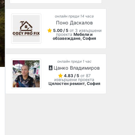
онлайн преди 14 часа
Поно Даскалов
5.00 / 5
от 3 извършени
проекта
Мебели и
обзавеждане, София
онлайн преди 1 час
Цанко Владимиров
4.83 / 5
от 87
извършени проекта
Цялостен ремонт, София