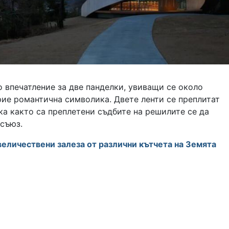
 впечатление за две панделки, увиващи се около
рие романтична символика. Двете ленти се преплитат
ака както са преплетени съдбите на решилите се да
 съюз.
величествени залеза от различни кътчета на Земята