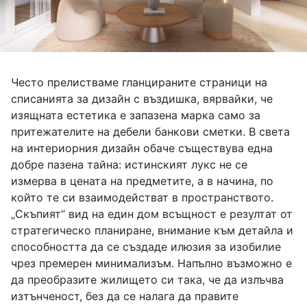
Често прелистваме гланцираните страници на
списанията за дизайн с въздишка, вярвайки, че
изящната естетика е запазена марка само за
притежателите на дебели банкови сметки. В света
на интериорния дизайн обаче съществува една
добре пазена тайна: истинският лукс не се
измерва в цената на предметите, а в начина, по
който те си взаимодействат в пространството.
„Скъпият“ вид на един дом всъщност е резултат от
стратегическо планиране, внимание към детайла и
способността да се създаде илюзия за изобилие
чрез премерен минимализъм. Напълно възможно е
да преобразите жилището си така, че да излъчва
изтънченост, без да се налага да правите