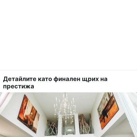
Детайлите като финален щрих на
престижа