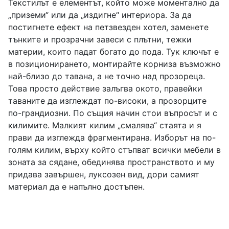
Текстилът е елементът, който може моментално да
„приземи“ или да „издигне“ интериора. За да
постигнете ефект на петзвезден хотел, заменете
тънките и прозрачни завеси с плътни, тежки
материи, които падат богато до пода. Тук ключът е
в позиционирането, монтирайте корниза възможно
най-близо до тавана, а не точно над прозореца.
Това просто действие залъгва окото, правейки
таваните да изглеждат по-високи, а прозорците
по-грандиозни. По същия начин стои въпросът и с
килимите. Малкият килим „смалява“ стаята и я
прави да изглежда фрагментирана. Изборът на по-
голям килим, върху който стъпват всички мебели в
зоната за сядане, обединява пространството и му
придава завършен, луксозен вид, дори самият
материал да е напълно достъпен.