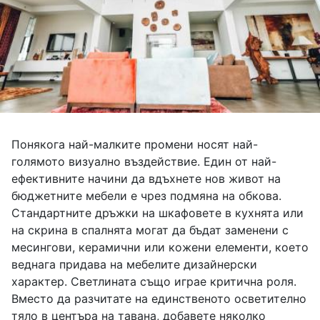
Понякога най-малките промени носят най-
голямото визуално въздействие. Един от най-
ефективните начини да вдъхнете нов живот на
бюджетните мебели е чрез подмяна на обкова.
Стандартните дръжки на шкафовете в кухнята или
на скрина в спалнята могат да бъдат заменени с
месингови, керамични или кожени елементи, което
веднага придава на мебелите дизайнерски
характер. Светлината също играе критична роля.
Вместо да разчитате на единственото осветително
тяло в центъра на тавана, добавете няколко