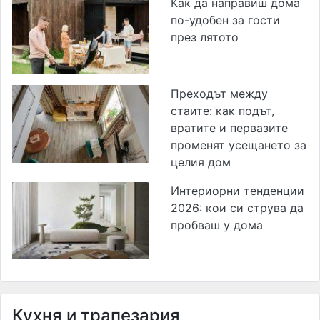
Как да направиш дома
по-удобен за гости
през лятото
Преходът между
стаите: как подът,
вратите и первазите
променят усещането за
целия дом
Интериорни тенденции
2026: кои си струва да
пробваш у дома
Кухня и трапезария