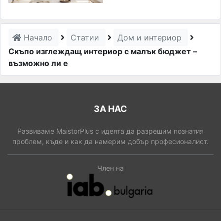
Начало
Статии
Дом и интериор
Скъпо изглеждащ интериор с малък бюджет –
възможно ли е
ЗА НАС
Развиваме MaistorPlus с идеята да разрешим познатия
проблем, къде и как да намерим добър професионалист.
Член на