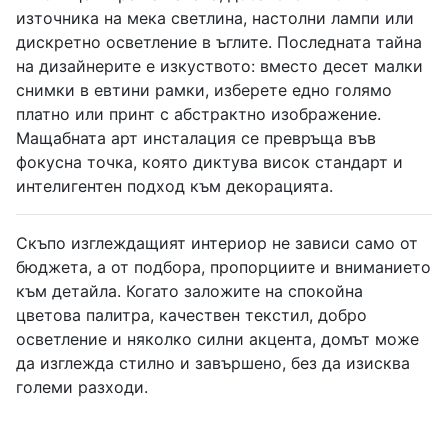
източника на мека светлина, настолни лампи или
дискретно осветление в ъглите. Последната тайна
на дизайнерите е изкуството: вместо десет малки
снимки в евтини рамки, изберете едно голямо
платно или принт с абстрактно изображение.
Мащабната арт инсталация се превръща във
фокусна точка, която диктува висок стандарт и
интелигентен подход към декорацията.
Скъпо изглеждащият интериор не зависи само от
бюджета, а от подбора, пропорциите и вниманието
към детайла. Когато заложите на спокойна
цветова палитра, качествен текстил, добро
осветление и няколко силни акцента, домът може
да изглежда стилно и завършено, без да изисква
големи разходи.