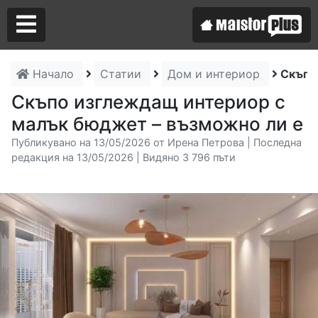
Начало
Статии
Дом и интериор
Скъпо
Аз съм майстор
Скъпо изглеждащ интериор с
малък бюджет – възможно ли е
Търся майстор
Публикувано на 13/05/2026 от Ирена Петрова | Последна
редакция на 13/05/2026 | Видяно 3 796 пъти