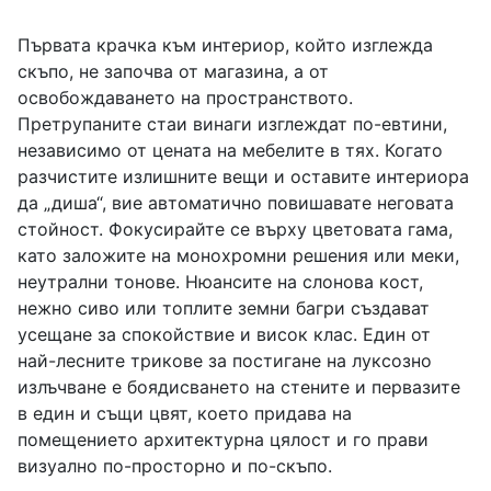
Първата крачка към интериор, който изглежда
скъпо, не започва от магазина, а от
освобождаването на пространството.
Претрупаните стаи винаги изглеждат по-евтини,
независимо от цената на мебелите в тях. Когато
разчистите излишните вещи и оставите интериора
да „диша“, вие автоматично повишавате неговата
стойност. Фокусирайте се върху цветовата гама,
като заложите на монохромни решения или меки,
неутрални тонове. Нюансите на слонова кост,
нежно сиво или топлите земни багри създават
усещане за спокойствие и висок клас. Един от
най-лесните трикове за постигане на луксозно
излъчване е боядисването на стените и первазите
в един и същи цвят, което придава на
помещението архитектурна цялост и го прави
визуално по-просторно и по-скъпо.