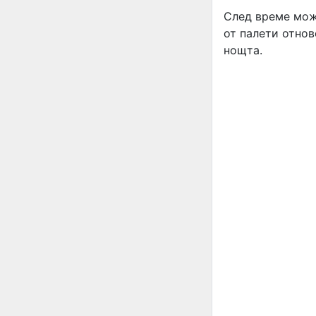
След време мож
от палети отнов
нощта.