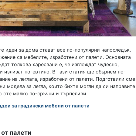
е идеи за дома стават все по-популярни напоследък.
жение са мебелите, изработени от палети. Основната
ъдат толкова харесвани е, че изглеждат чудесно,
 и излизат по-евтино. В тази статия ще обърнем по-
ние на леглата, изработени от палети. Подготвили сме
и модела за легла, които бихте могли да си направите
о сте малко по-сръчни и търпеливи.
идеи за градински мебели от палети
 от палети