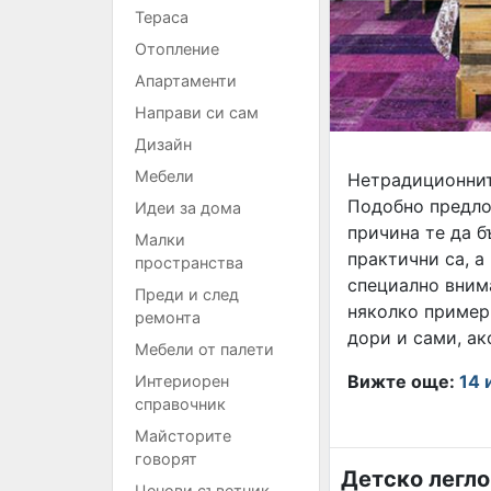
Тераса
Отопление
Апартаменти
Направи си сам
Дизайн
Мебели
Нетрадиционнит
Подобнo предло
Идеи за дома
причина те да б
Малки
практични са, а
пространства
специално внима
Преди и след
няколко примерн
ремонта
дори и сами, ак
Мебели от палети
Вижте още:
14 
Интериорен
справочник
Майсторите
говорят
Детско легло
Ценови съветник