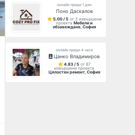
онлайн преди 1 ден
Поно Даскалов
5.00 / 5
от 3 извършени
проекта
Мебели и
обзавеждане, София
онлайн преди 4 часа
Цанко Владимиров
4.83 / 5
от 87
извършени проекта
Цялостен ремонт, София