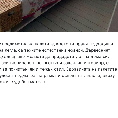
е предимства на палетите, коeто ги прави подходящи
на легла, са техните естествени нюанси. Дървесният
дходящ, ако желаете да придадете уют на дома си.
позиционирано в по-пъстър и закачлив интериор, е
за по-изтънчен и тежък стил. Здравината на палетите
удесна подматрачна рамка и основа на леглото, върху
ложите удобен матрак.