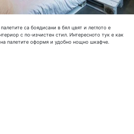
палетите са боядисани в бял цвят и леглото е
териор с по-изчистен стил. Интересното тук е как
на палетите оформя и удобно нощно шкафче.