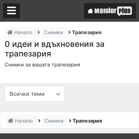
Начало
Снимки
Трапезария
Аз съм майстор
0 идеи и вдъхновения за
трапезария
Търся майстор
Снимки за вашата трапезария
Начало
Снимки
Трапезария