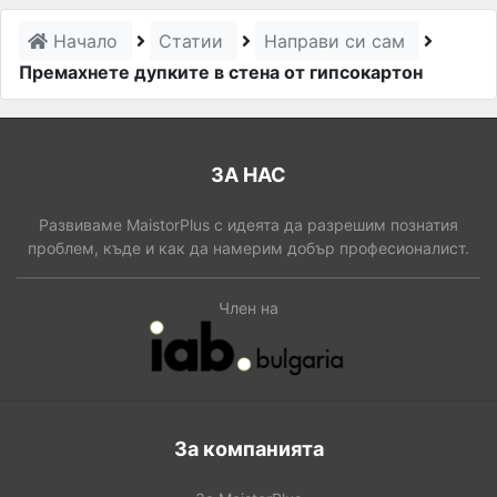
Начало
Статии
Направи си сам
Премахнете дупките в стена от гипсокартон
ЗА НАС
Развиваме MaistorPlus с идеята да разрешим познатия
проблем, къде и как да намерим добър професионалист.
Член на
За компанията