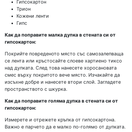
Гипсокартон
Трион
Кожени ленти
Гипс
Как да поправите малка дупка в стената си от
гипсокартон:
Покрийте повреденото място със самозалепваща
се лента или кръстосайте слоеве хартиено тиксо
над дупката. След това нанесете хоросановата
смес върху покритото вече място. Изчакайте да
изсъхне добре и нанесете втори слой. Загладете
пространството с шкурка.
Как да поправите голяма дупка в стената си от
гипсокартон:
Измерете и отрежете кръпка от гипсокартона.
Важно е парчето да е малко по-голямо от дупката.