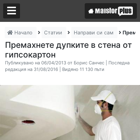
Начало
Статии
Направи си сам
Премах
Аз съм майстор
Премахнете дупките в стена от
гипсокартон
Търся майстор
Публикувано на 06/04/2013 от Борис Санчес | Последна
редакция на 31/08/2016 | Видяно 11 130 пъти