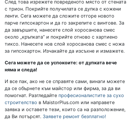
След това изрежете повреденото място от стената
с трион. Покрийте получилата се дупка с кожени
ленти. Сега можете да сложите отгоре новото
парче гипсокартон и да го закрепите с винтове. За
да завършите, нанесете слой хоросанова смес
около „кръпката” и покрийте отново с хартиено
тиксо. Нанесете нов слой хоросанова смес с ножа
за гипсокартон. Изчакайте да изсъхне и измажете.
Сега можете да се успокоите: от дупката вече
няма и следа!
И все пак, ако не се справяте сами, винаги можете
да се обърнете към майстор или фирма, за да ви
помогнат. Разгледайте
професионалистите за сухо
строителство
в MaistorPlus.com или направете
заявка и оставете тези, които са на разположение,
да Ви потърсят.
Заявете ремонт безплатно!