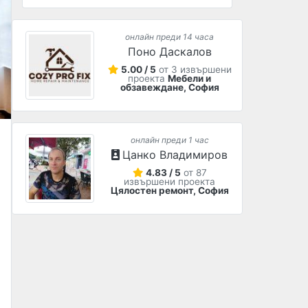
онлайн преди 14 часа
Поно Даскалов
5.00 / 5
от 3 извършени
проекта
Мебели и
обзавеждане, София
онлайн преди 1 час
Цанко Владимиров
4.83 / 5
от 87
извършени проекта
Цялостен ремонт, София