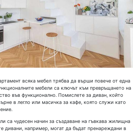
артамент всяка мебел трябва да върши повече от една
ункционалните мебели са ключът към превръщането на
ство във функционално. Помислете за диван, който
ърне в легло или масичка за кафе, която служи като
ение.
ли са чудесен начин за създаване на гъвкава жилищна
е дивани, например, могат да бъдат пренареждани в