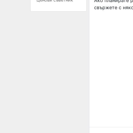
Ако планирате р
свържете с няк