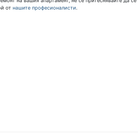
емонт на вашия апартамент, не се притеснявайте да се
ой от
нашите професионалисти
.