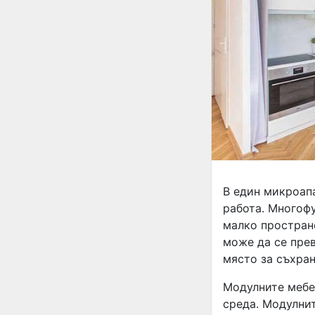
В един микроап
работа. Многоф
малко простран
може да се прев
място за съхран
Модулните мебе
среда. Модулнит