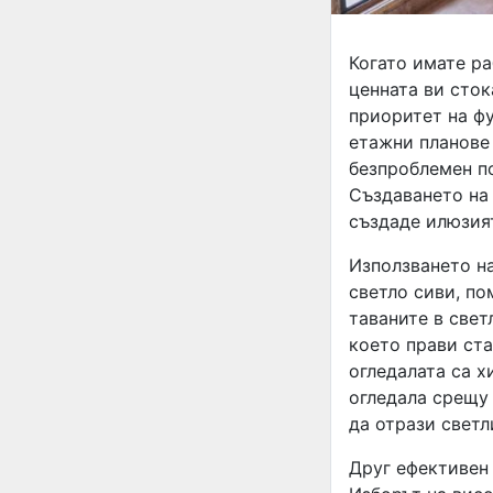
Когато имате ра
ценната ви сток
приоритет на фу
етажни планове
безпроблемен по
Създаването на
създаде илюзият
Използването на
светло сиви, по
таваните в свет
което прави ста
огледалата са х
огледала срещу
да отрази светл
Друг ефективен 