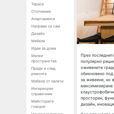
Тераса
Отопление
Апартаменти
Направи си сам
Дизайн
Мебели
Идеи за дома
През последнит
Малки
популярно реше
пространства
оживените град
Преди и след
обикновено под 
ремонта
за живеене, но 
Мебели от палети
максимизиране н
Интериорен
клаустрофобичн
справочник
просторен, функ
Майсторите
дизайн, иновац
говорят
Ценови съветник