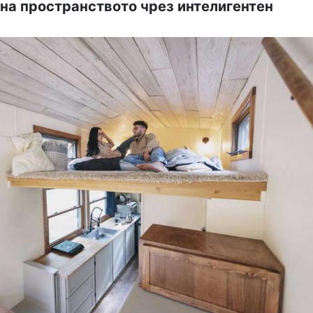
на пространството чрез интелигентен