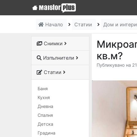
Начало
Статии
Дом и интер
Микроап
Снимки
кв.м?
Изпълнители
Публикувано на 21
Статии
Баня
Кухня
Дневна
Спалня
Детска
Градина