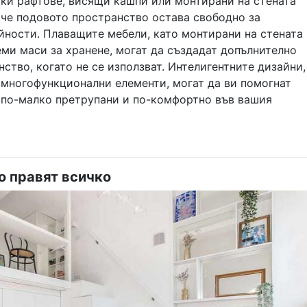
оки рафтове, висящи кашпи или монтирани на стената
 че подовото пространство остава свободно за
йности. Плаващите мебели, като монтирани на стената
ми маси за хранене, могат да създадат допълнително
ство, когато не се използват. Интелигентните дизайни,
 многофункционални елементи, могат да ви помогнат
е по-малко претрупани и по-комфортно във вашия
о правят всичко