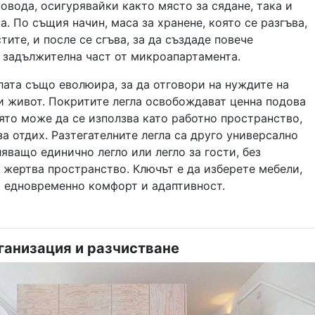
овода, осигурявайки както място за сядане, така и
а. По същия начин, маса за хранене, която се разгъва,
тите, и после се сгъва, за да създаде повече
е задължителна част от микроапартамента.
лата също еволюира, за да отговори на нуждите на
 живот. Покритите легла освобождават ценна подова
ято може да се използва като работно пространство,
за отдих. Разтегателните легла са друго универсално
яващо единично легло или легло за гости, без
 жертва пространство. Ключът е да изберете мебели,
т едновременно комфорт и адаптивност.
ганизация и разчистване