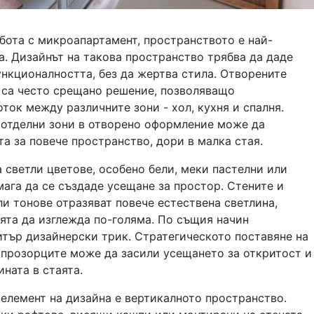
бота с микроапартамент, пространството е най-
а. Дизайнът на такова пространство трябва да даде
нкционалността, без да жертва стила. Отворените
 са често срещано решение, позволяващо
ток между различните зони - хол, кухня и спалня.
 отделни зони в отворено оформление може да
а за повече пространство, дори в малка стая.
 светли цветове, особено бели, меки пастелни или
мага да се създаде усещане за простор. Стените и
ли тонове отразяват повече естествена светлина,
ята да изглежда по-голяма. По същия начин
итър дизайнерски трик. Стратегическото поставяне на
 прозорците може да засили усещането за откритост и
ината в стаята.
елемент на дизайна е вертикалното пространство.