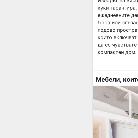
Изборът на вис
куки гарантира,
ежедневните де
бюра или сгъвае
подово простран
които включват
да се чувстват
компактен дом.
Мебели, коит