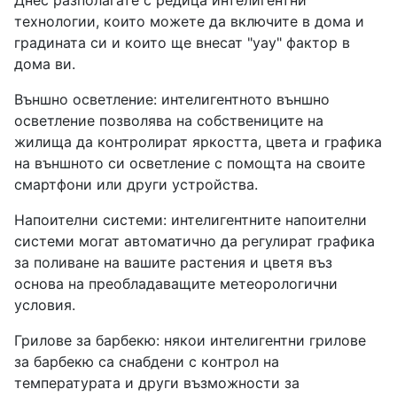
Днес разполагате с редица интелигентни
технологии, които можете да включите в дома и
градината си и които ще внесат "уау" фактор в
дома ви.
Външно осветление: интелигентното външно
осветление позволява на собствениците на
жилища да контролират яркостта, цвета и графика
на външното си осветление с помощта на своите
смартфони или други устройства.
Напоителни системи: интелигентните напоителни
системи могат автоматично да регулират графика
за поливане на вашите растения и цветя въз
основа на преобладаващите метеорологични
условия.
Грилове за барбекю: някои интелигентни грилове
за барбекю са снабдени с контрол на
температурата и други възможности за