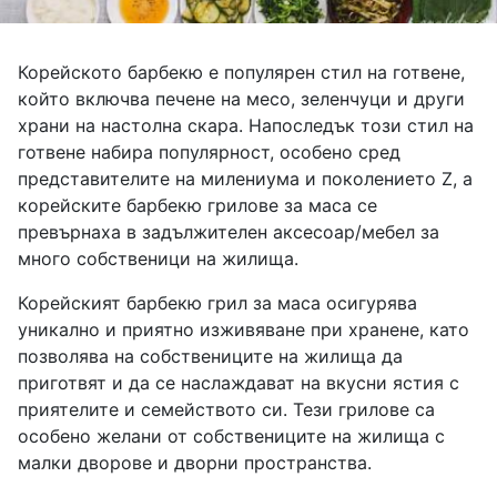
Корейското барбекю е популярен стил на готвене,
който включва печене на месо, зеленчуци и други
храни на настолна скара. Напоследък този стил на
готвене набира популярност, особено сред
представителите на милениума и поколението Z, а
корейските барбекю грилове за маса се
превърнаха в задължителен аксесоар/мебел за
много собственици на жилища.
Корейският барбекю грил за маса осигурява
уникално и приятно изживяване при хранене, като
позволява на собствениците на жилища да
приготвят и да се наслаждават на вкусни ястия с
приятелите и семейството си. Тези грилове са
особено желани от собствениците на жилища с
малки дворове и дворни пространства.