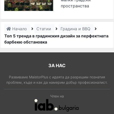
пространства
Начало
Статии
Градина и BBQ
Топ 5 тренда в градинския дизайн за перфектната
барбекю обстановка
ЗА НАС
Развиваме MaistorPlus с идеята да разрешим познатия
проблем, къде и как да намерим добър професионалист.
Член на