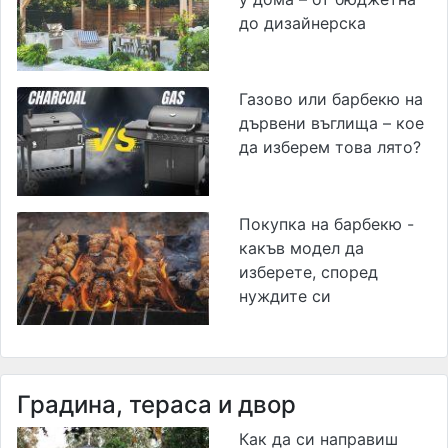
до дизайнерска
Газово или барбекю на
дървени въглища – кое
да изберем това лято?
Покупка на барбекю -
какъв модел да
изберете, според
нуждите си
Градина, тераса и двор
Как да си направиш