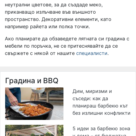
неутрални цветове, за да създаде меко,
приканващо излъчване във външното
пространство. Декоративни елементи, като
например райета или полка точки.
Ако планирате да обзаведете лятната си градина с
мебели по поръчка, не се притеснявайте да се
свържете с някой от нашите
специалисти
.
Градина и BBQ
Дим, миризми и
съседи: как да
планираш барбекю кът
без излишни конфликти
5 идеи за барбекю зона
у дома – от бюджетна