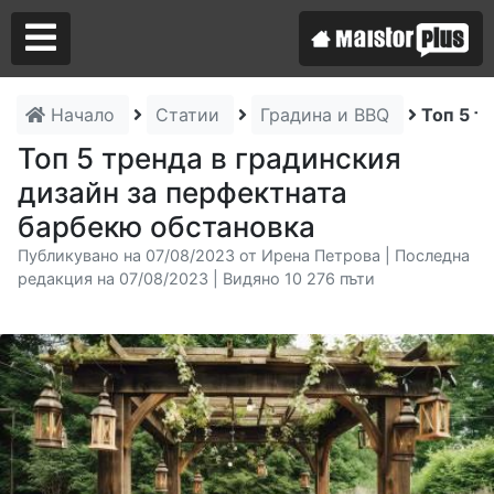
Начало
Статии
Градина и BBQ
Топ 5 т
Аз съм майстор
Топ 5 тренда в градинския
дизайн за перфектната
Търся майстор
барбекю обстановка
Публикувано на 07/08/2023 от Ирена Петрова | Последна
редакция на 07/08/2023 | Видяно 10 276 пъти