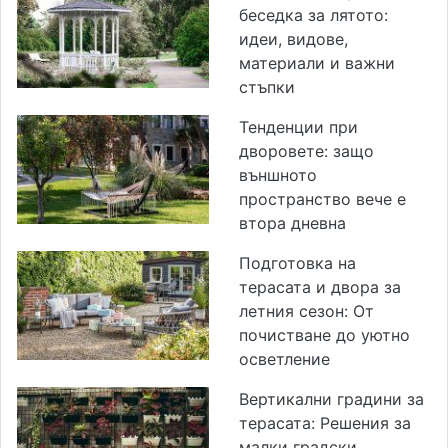
беседка за лятото:
идеи, видове,
материали и важни
стъпки
Тенденции при
дворовете: защо
външното
пространство вече е
втора дневна
Подготовка на
терасата и двора за
летния сезон: От
почистване до уютно
осветление
Вертикални градини за
терасата: Решения за
малки градски