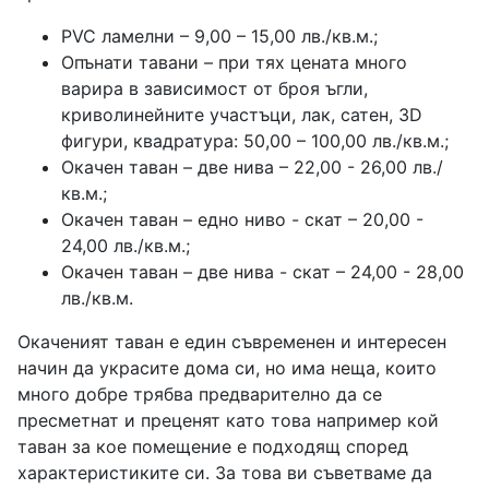
PVC ламелни – 9,00 – 15,00 лв./кв.м.;
Опънати тавани – при тях цената много
варира в зависимост от броя ъгли,
криволинейните участъци, лак, сатен, 3D
фигури, квадратура: 50,00 – 100,00 лв./кв.м.;
Окачен таван – две нива – 22,00 - 26,00 лв./
кв.м.;
Окачен таван – едно ниво - скат – 20,00 -
24,00 лв./кв.м.;
Окачен таван – две нива - скат – 24,00 - 28,00
лв./кв.м.
Окаченият таван е един съвременен и интересен
начин да украсите дома си, но има неща, които
много добре трябва предварително да се
пресметнат и преценят като това например кой
таван за кое помещение е подходящ според
характеристиките си. За това ви съветваме да