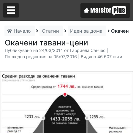
Начало
Статии
Идеи за дома
Окачени
Аз съм майстор
Окачени тавани-цени
Публикувано на 24/03/2014 от Габриела Санчес |
Търся майстор
Последна редакция на 05/07/2016 | Видяно 46 607 пъти