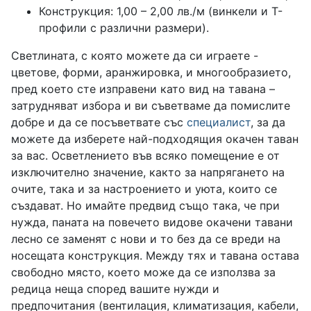
Конструкция: 1,00 – 2,00 лв./м (винкели и Т-
профили с различни размери).
Светлината, с която можете да си играете -
цветове, форми, аранжировка, и многообразието,
пред което сте изправени като вид на тавана –
затрудняват избора и ви съветваме да помислите
добре и да се посъветвате със
специалист
, за да
можете да изберете най-подходящия окачен таван
за вас. Осветлението във всяко помещение е от
изключително значение, както за напрягането на
очите, така и за настроението и уюта, които се
създават. Но имайте предвид също така, че при
нужда, паната на повечето видове окачени тавани
лесно се заменят с нови и то без да се вреди на
носещата конструкция. Между тях и тавана остава
свободно място, което може да се използва за
редица неща според вашите нужди и
предпочитания (вентилация, климатизация, кабели,