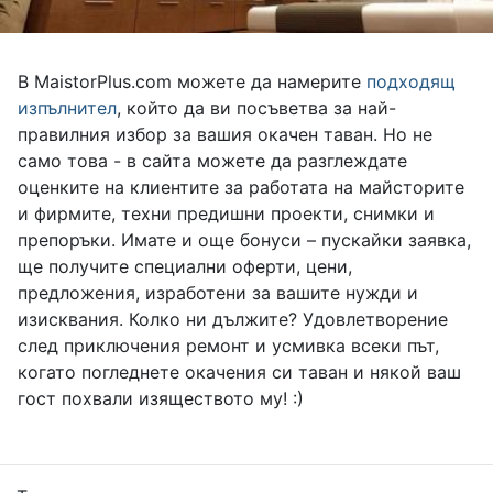
В MaistorPlus.com можете да намерите
подходящ
изпълнител
, който да ви посъветва за най-
правилния избор за вашия окачен таван. Но не
само това - в сайта можете да разглеждате
оценките на клиентите за работата на майсторите
и фирмите, техни предишни проекти, снимки и
препоръки. Имате и още бонуси – пускайки заявка,
ще получите специални оферти, цени,
предложения, изработени за вашите нужди и
изисквания. Колко ни дължите? Удовлетворение
след приключения ремонт и усмивка всеки път,
когато погледнете окачения си таван и някой ваш
гост похвали изяществото му! :)