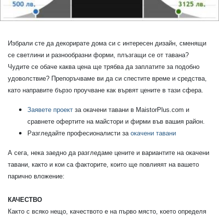
Избрали сте да декорирате дома си с интересен дизайн, сменящи
се светлини и разнообразни форми, плъзгащи се от тавана?
Чудите се обаче каква цена ще трябва да заплатите за подобно
удоволствие? Препоръчваме ви да си спестите време и средства,
като направите бързо проучване как вървят цените в тази сфера.
Заявете проект
за окачени тавани в MaistorPlus.com и
сравнете офертите на майстори и фирми във вашия район.
Разгледайте професионалисти за
окачени тавани
А сега, нека заедно да разгледаме цените и вариантите на окачени
тавани, както и кои са факторите, които ще повлияят на вашето
парично вложение:
КАЧЕСТВО
Както с всяко нещо, качеството е на първо място, което определя