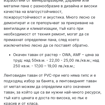
изработени от минералфазерни, дървени или
метални пана с разнообразие в дизайна и високи
качества на влагоустойчивост,
пожароустойчивост и акустика. Много лесно се
демонтират и се препоръчват за прикриване на
вентилации и климатизации, тъй като при
необходимост от техния ремонт, могат да се
премахнат определени пана, след което
изключително лесно да се поставят обратно.
Окачен таван от растер – OWA, AMF – цена за
труд: над 50кв.м. - 22,00 - 25,00 лв./кв.м.; над
250 кв.м. - 17,00 – 19,00 лв./кв.м.;
Лентовиден таван от PVC-при него няма гипс и е
подходящ избор за банята, а лентовидният таван
от метал можем да определим като окачения
таван, за който ще са ви нужни най-много ресурси,
тъй като цената е доста по-висока, но пък е
красив и от класа.