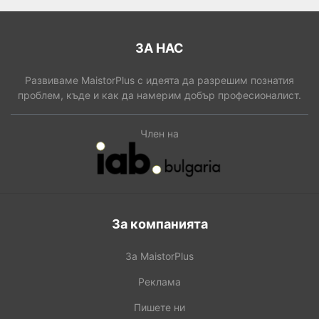
ЗА НАС
Развиваме MaistorPlus с идеята да разрешим познатия
проблем, къде и как да намерим добър професионалист.
Член на
За компанията
За MaistorPlus
Реклама
Пишете ни