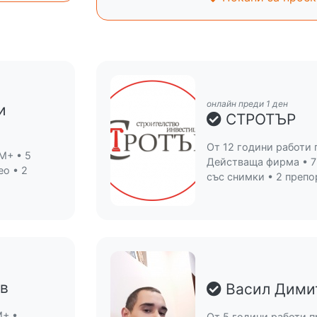
онлайн преди 1 ден
и
СТРОТЪР
От 12 години работи 
M+ • 5
Действаща фирма • 7
ео • 2
със снимки • 2 преп
в
Васил Дими
M+ •
От 5 години работи п