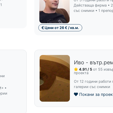
 1
Действаща фирма • 2
със снимки • 1 препо
Цени от 26 € / кв.м.
Иво - вътр.ре
4.91 / 5
от 55 изв
проекта
ени
От 12 години работи 
галерии със снимки
M+ •
ерии
Покани за проек