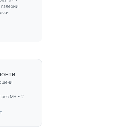
 галерии
ръки
монти
ършени
през M+ • 2
т