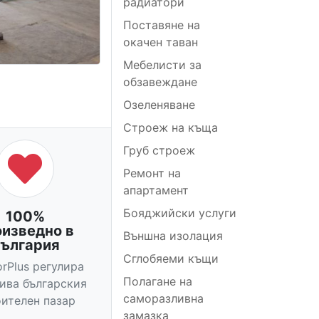
радиатори
Поставяне на
окачен таван
Мебелисти за
обзавеждане
Озеленяване
Строеж на къща
Груб строеж
Ремонт на
апартамент
Бояджийски услуги
100%
оизведно в
Външна изолация
ългария
Сглобяеми къщи
orPlus регулира
Полагане на
вива българския
саморазливна
ителен пазар
замазка