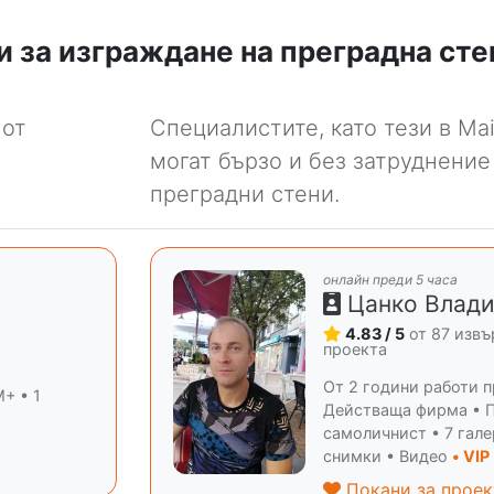
 за изграждане на преградна сте
 от
Специалистите, като тези в Mai
могат бързо и без затруднение
преградни стени.
онлайн преди 5 часа
Цанко Влад
4.83 / 5
от 87 изв
и
проекта
От 2 години работи п
+ • 1
Действаща фирма • 
самоличнист • 7 гал
снимки • Видео
• VIP
Покани за проек