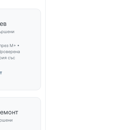
ев
вършени
през M+ •
Проверена
рия със
т
ремонт
ършени