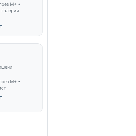
през M+ •
 галерии
т
ършени
през M+ •
ист
т