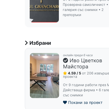
Проверена самоличнист •
галерия със снимки • 2
препоръки
Избрани
онлайн преди 6 часа
Иво Цветков
Майстора
4.59 / 5
от 206 извърш
проекта
От 9 години работи през 
Действаща фирма • 6 гал
със снимки
Покани за проект