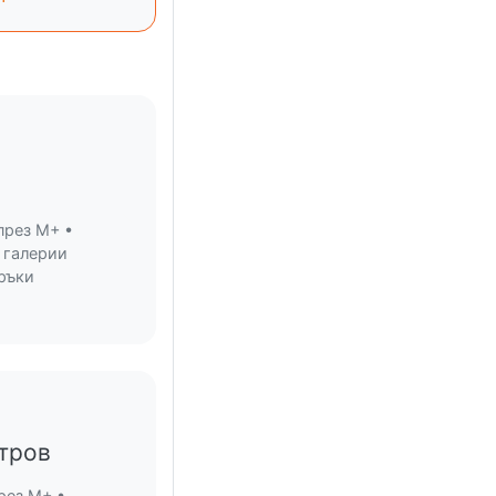
през M+ •
 галерии
оръки
тров
рез M+ •