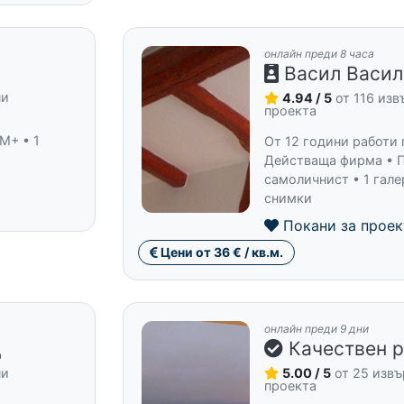
онлайн преди 8 часа
Васил Васил
ни
4.94 / 5
от 116 из
проекта
M+ • 1
От 12 години работи 
Действаща фирма • 
самоличнист • 1 гале
снимки
Покани за проек
Цени от 36 € / кв.м.
онлайн преди 9 дни
Д
Качествен 
ни
5.00 / 5
от 25 изв
проекта