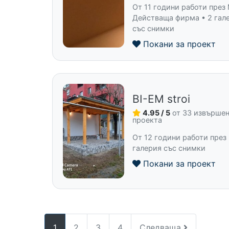
От 11 години работи през
Действаща фирма • 2 гал
със снимки
Покани за проект
BI-EM stroi
4.95 / 5
от 33 извърше
проекта
От 12 години работи през 
галерия със снимки
Покани за проект
1
2
3
4
Следваща