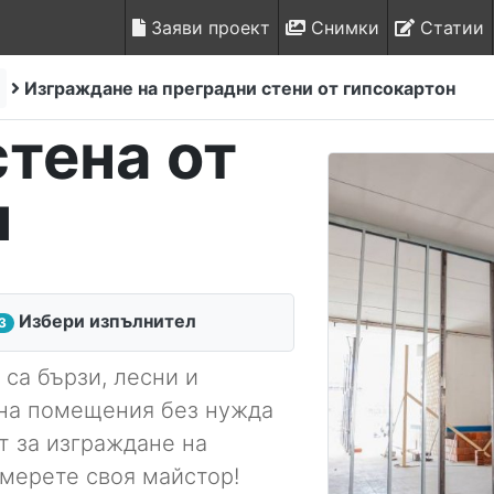
Заяви проект
Снимки
Статии
Изграждане на преградни стени от гипсокартон
тена от
н
Избери изпълнител
3
 са бързи, лесни и
на помещения без нужда
т за изграждане на
амерете своя майстор!