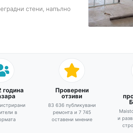
реградни стени, напълно
2 година
Проверени
азара
отзиви
пр
Б
гистрирани
83 636 публикувани
Maist
ители в
ремонта и 7 745
и раз
ормата
оставени мнение
стро