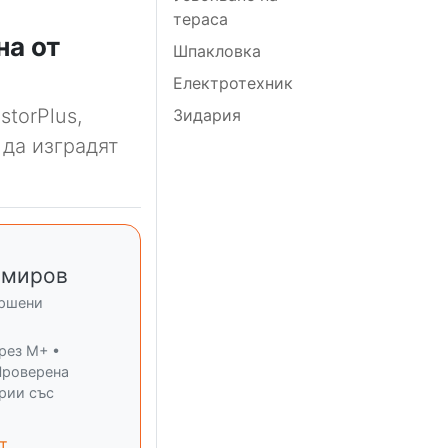
тераса
на от
Шпакловка
Електротехник
storPlus,
Зидария
 да изградят
имиров
ършени
рез M+ •
Проверена
ерии със
т