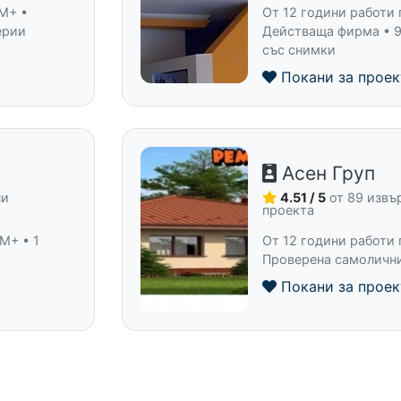
 M+ •
От 12 години работи 
ерии
Действаща фирма • 9
със снимки
Покани за проек
Асен Груп
ни
4.51 / 5
от 89 изв
проекта
M+ • 1
От 12 години работи 
Проверена самоличн
Покани за проек