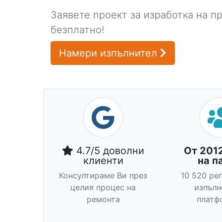
Заявете проект за изработка на п
безплатно!
Намери изпълнител
4.7/5 доволни
От 201
клиенти
на п
Консултираме Ви през
10 520 ре
целия процес на
изпълн
ремонта
платф