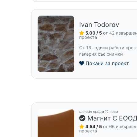
Ivan Todorov
5.00 / 5
от 42 извърше
проекта
От 13 години работи през 
галерия със снимки
Покани за проект
онлайн преди 11 часа
Магнит С ЕОО
4.54 / 5
от 66 извърше
проекта