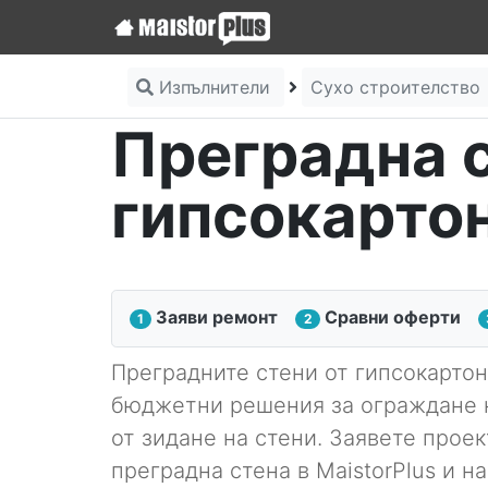
Изпълнители
Сухо строителство
Преградна с
гипсокарто
Заяви ремонт
Сравни оферти
1
2
Преградните стени от гипсокартон
бюджетни решения за ограждане 
от зидане на стени. Заявете проек
преградна стена в MaistorPlus и н