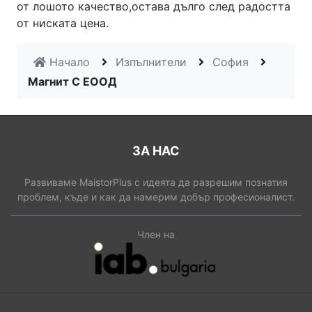
от лошото качество,остава дълго след радостта
от ниската цена.
Начало
Изпълнители
София
Магнит С ЕООД
ЗА НАС
Развиваме MaistorPlus с идеята да разрешим познатия
проблем, къде и как да намерим добър професионалист.
Член на