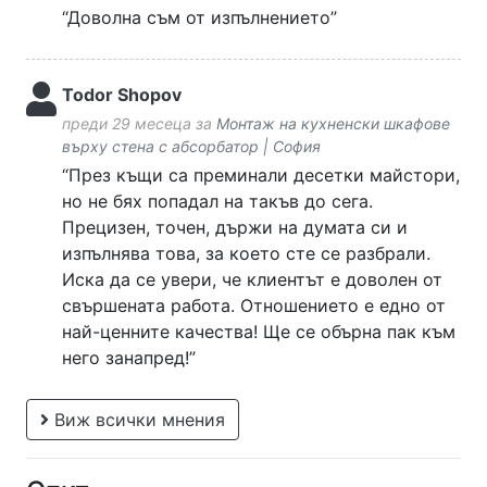
“Доволна съм от изпълнението”
Todor Shopov
преди 29 месеца за
Монтаж на кухненски шкафове
върху стена с абсорбатор | София
“През къщи са преминали десетки майстори,
но не бях попадал на такъв до сега.
Прецизен, точен, държи на думата си и
изпълнява това, за което сте се разбрали.
Иска да се увери, че клиентът е доволен от
свършената работа. Отношението е едно от
най-ценните качества! Ще се обърна пак към
него занапред!”
Виж всички мнения