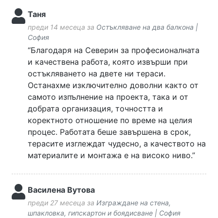
Таня
преди 14 месеца за
Остъкляване на два балкона |
София
“Благодаря на Северин за професионалната
и качествена работа, която извърши при
остъкляването на двете ни тераси.
Останахме изключително доволни както от
самото изпълнение на проекта, така и от
добрата организация, точността и
коректното отношение по време на целия
процес. Работата беше завършена в срок,
терасите изглеждат чудесно, а качеството на
материалите и монтажа е на високо ниво.”
Василена Вутова
преди 27 месеца за
Изграждане на стена,
шпакловка, гипскартон и боядисване | София