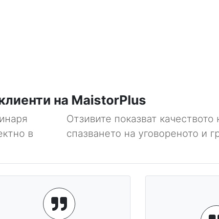
клиенти на MaistorPlus
динаря
Отзивите показват качеството 
ектно в
спазването на уговореното и г