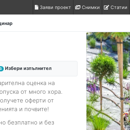
Заяви проект
Снимки
Статии
динар
Избери изпълнител
3
арителна оценка на
допуска от много хора.
получете оферти от
енията и почвите!
но безплатно и без