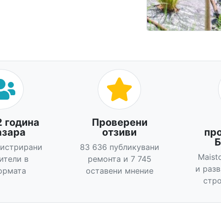
2 година
Проверени
азара
отзиви
пр
Б
гистрирани
83 636 публикувани
Maist
ители в
ремонта и 7 745
и раз
ормата
оставени мнение
стро