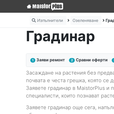
Изпълнители
Озеленяване
Гра
Градинар
Заяви ремонт
Сравни оферти
1
2
Засаждане на растения без предв
почвата е честа грешка, която се 
Заявете градинар в MaistorPlus и 
специалисти, които познават раст
Заявете градинар още сега, напъл