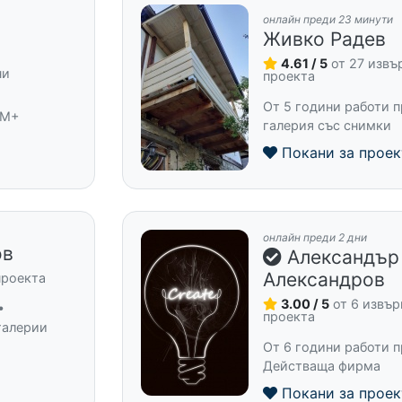
онлайн преди 23 минути
Живко Радев
4.61 / 5
от 27 изв
ни
проекта
От 5 години работи п
 M+
галерия със снимки
Покани за проек
онлайн преди 2 дни
ов
Александър
Александров
проекта
3.00 / 5
от 6 извъ
•
проекта
галерии
От 6 години работи п
Действаща фирма
Покани за проек