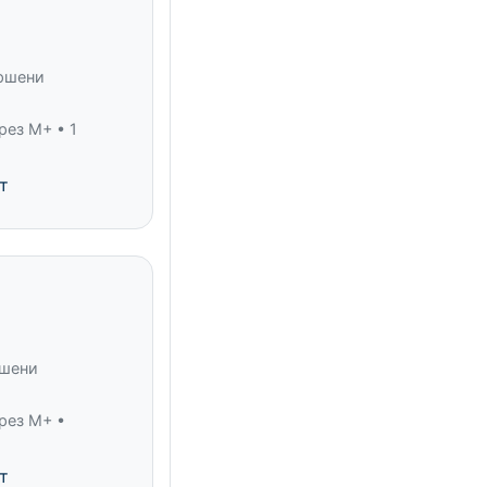
ършени
рез M+ • 1
т
ршени
рез M+ •
т