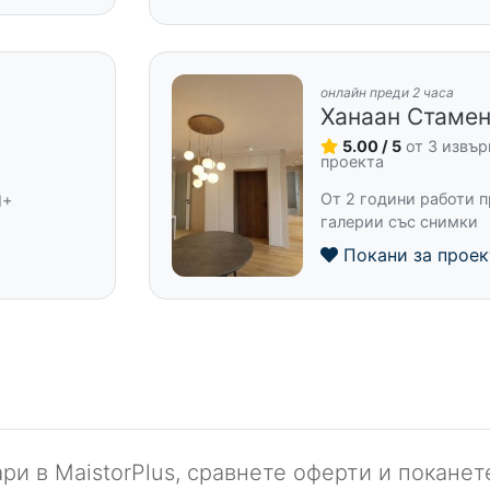
онлайн преди 2 часа
Ханаан Стаме
5.00 / 5
от 3 извъ
проекта
От 2 години работи п
M+
галерии със снимки
Покани за проек
ри в MaistorPlus, сравнете оферти и покане