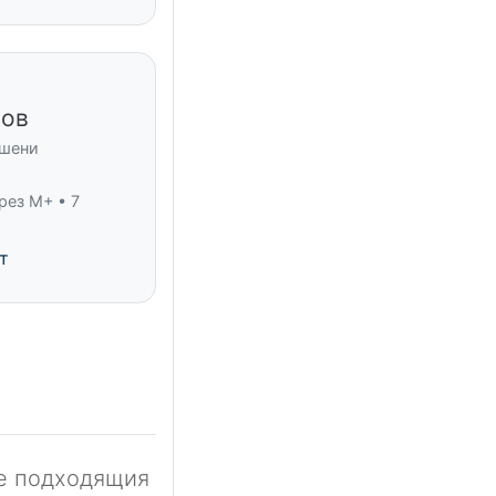
нов
ршени
рез M+ • 7
т
те подходящия