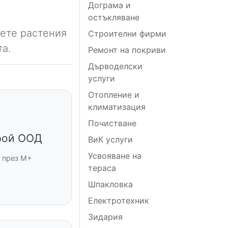
Дограма и
остъкляване
ете растения
Строителни фирми
та.
Ремонт на покриви
Дърводелски
услуги
Отопление и
климатизация
Почистване
рой ООД
ВиК услуги
Усвояване на
 през M+
тераса
Шпакловка
Електротехник
Зидария