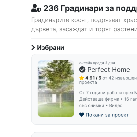
236 Градинари за подд
Градинарите косят, подрязват храс
дървета, засаждат и торят растени
Избрани
онлайн преди 3 дни
Perfect Home
4.91 / 5
от 42 извършен
проекта
От 7 години работи през 
Действаща фирма • 16 га
със снимки • Видео
Покани за проект