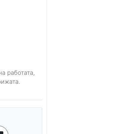
на работата,
рижата.