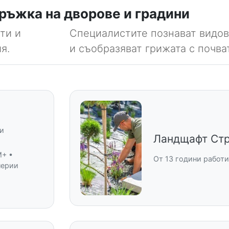
ръжка на дворове и градини
ти и
Специалистите познават видов
я.
и съобразяват грижата с почва
и
Ландщафт Ст
M+ •
От 13 години работи
лерии