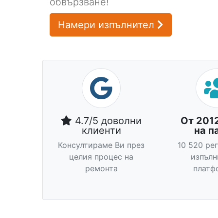
обвързване!
Намери изпълнител
4.7/5 доволни
От 201
клиенти
на п
Консултираме Ви през
10 520 ре
целия процес на
изпълн
ремонта
платф