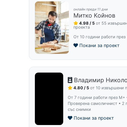
онлайн преди 11 дни
Митко Койнов
4.98 / 5
от 55 извърше
проекта
От 10 години работи през
Покани за проект
Владимир Никол
4.80 / 5
от 10 извършени 
От 7 години работи през M+ 
Проверена самоличнист • 2 
със снимки
Покани за проект