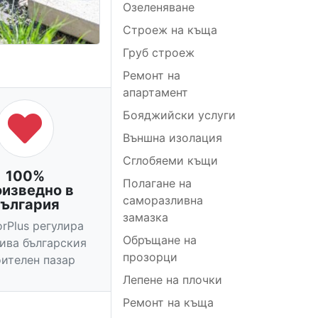
Озеленяване
Строеж на къща
Груб строеж
Ремонт на
апартамент
Бояджийски услуги
Външна изолация
Сглобяеми къщи
100%
Полагане на
оизведно в
саморазливна
ългария
замазка
orPlus регулира
Обръщане на
вива българския
прозорци
ителен пазар
Лепене на плочки
Ремонт на къща