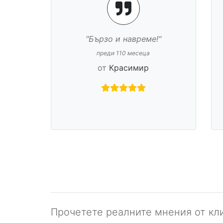
"Работата беше свършена
много бързо и добре."
преди 152 месеца
от
Мартин
Прочетете реалните мнения от кли