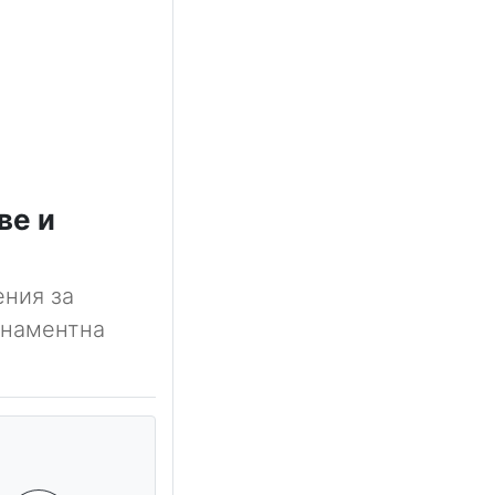
ве и
ения за
онаментна