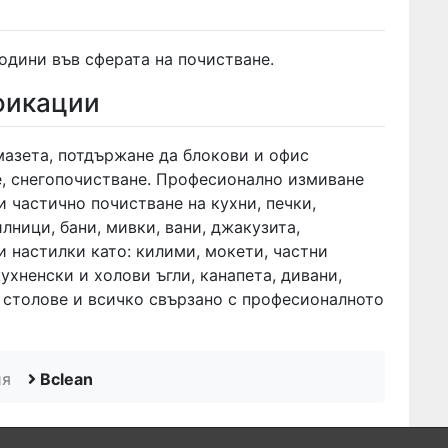
години във сферата на почистване.
фикации
мазета, потдържане да блокови и офис
е, снегопочистване. Професионално измиване
и частично почистване на кухни, печки,
лници, бани, мивки, вани, джакузита,
и настилки като: килими, мокети, частни
ухненски и холови ъгли, канапета, дивани,
с столове и всичко свързано с професионалното
ия
Bclean