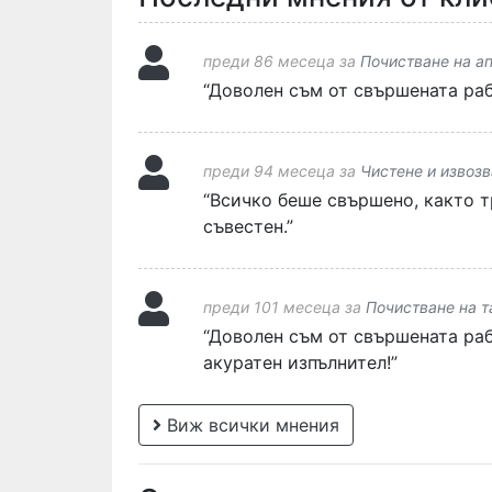
преди 86 месеца за
Почистване на а
“Доволен съм от свършената раб
преди 94 месеца за
Чистене и извоз
“Всичко беше свършено, както т
съвестен.”
преди 101 месеца за
Почистване на 
“Доволен съм от свършената раб
акуратен изпълнител!”
Виж всички мнения