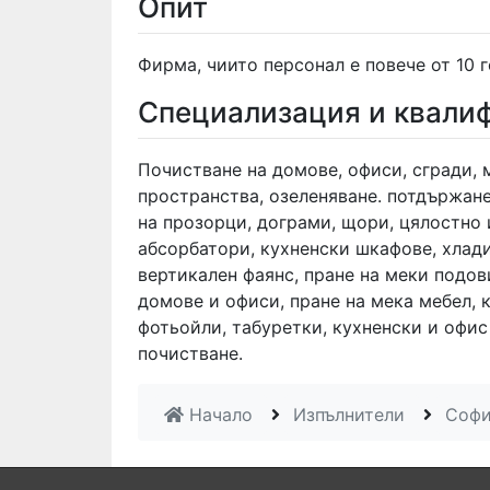
Опит
Фирма, чиито персонал е повече от 10 
Специализация и квали
Почистване на домове, офиси, сгради, 
пространства, озеленяване. потдържан
на прозорци, дограми, щори, цялостно 
абсорбатори, кухненски шкафове, хлади
вертикален фаянс, пране на меки подов
домове и офиси, пране на мека мебел, к
фотьойли, табуретки, кухненски и офи
почистване.
Начало
Изпълнители
Соф