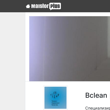
Bclean
Специализир