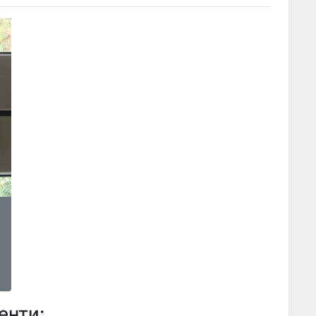
енти: