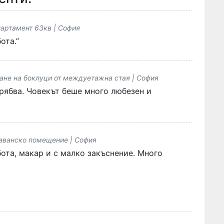
партамент 63кв | София
ота.”
ване на боклуци от междуетажна стая | София
рябва. Човекът беше много любезен и
таванско помещение | София
ота, макар и с малко закъснение. Много