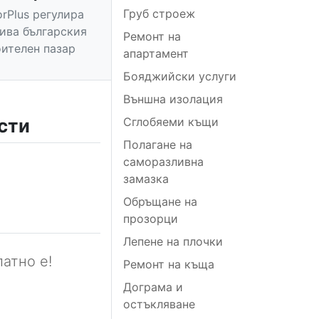
Груб строеж
orPlus регулира
вива българския
Ремонт на
ителен пазар
апартамент
Бояджийски услуги
Външна изолация
сти
Сглобяеми къщи
Полагане на
саморазливна
замазка
Обръщане на
прозорци
Лепене на плочки
атно е!
Ремонт на къща
Дограма и
остъкляване