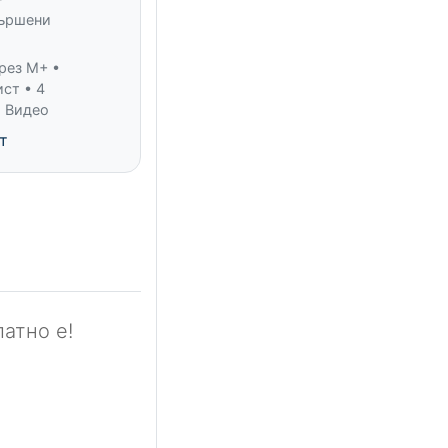
вършени
рез M+ •
ст • 4
• Видео
т
атно е!