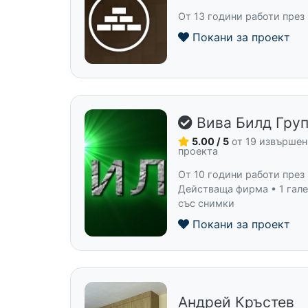
От 13 години работи през
Покани за проект
Вива Билд Гру
5.00 / 5
от 19 извърше
проекта
От 10 години работи през
Действаща фирма • 1 гал
със снимки
Покани за проект
Андрей Кръстев