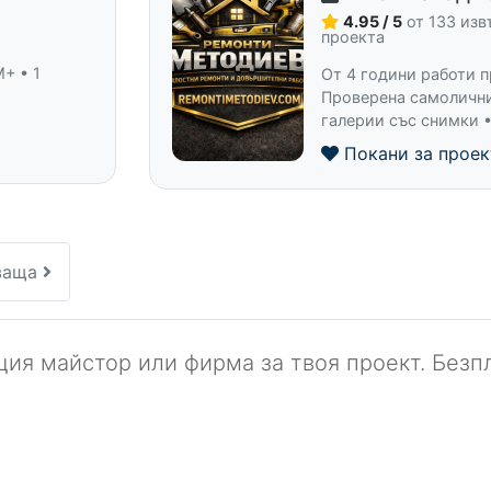
и
4.95 / 5
от 133 из
проекта
+ • 1
От 4 години работи п
Проверена самолични
галерии със снимки 
Покани за проек
ваща
ия майстор или фирма за твоя проект. Безпл