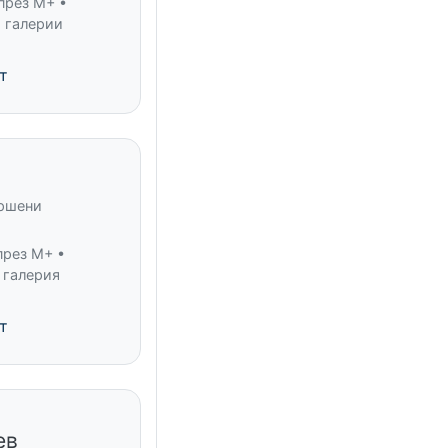
през M+ •
 галерии
т
ършени
през M+ •
 галерия
т
ев