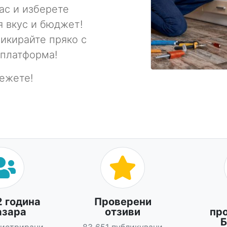
ас и изберете
 вкус и бюджет!
икирайте пряко с
 платформа!
вежете!
2 година
Проверени
азара
отзиви
пр
Б