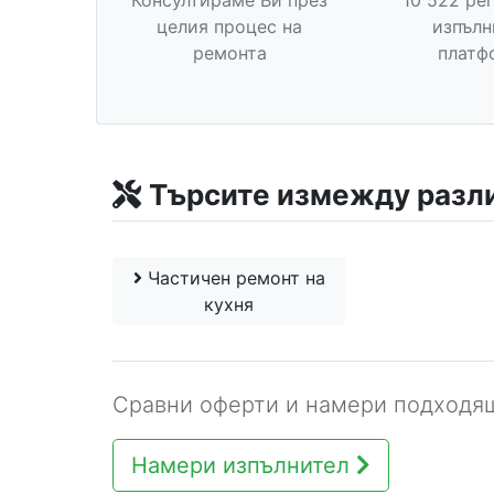
Консултираме Ви през
10 522 ре
целия процес на
изпълн
ремонта
платф
Търсите измежду разл
Частичен ремонт на
кухня
Сравни оферти и намери подходящ
Намери изпълнител