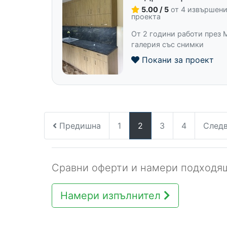
5.00 / 5
от 4 извършен
проекта
От 2 години работи през M
галерия със снимки
Покани за проект
Предишна
1
2
3
4
След
Сравни оферти и намери подходящ
Намери изпълнител