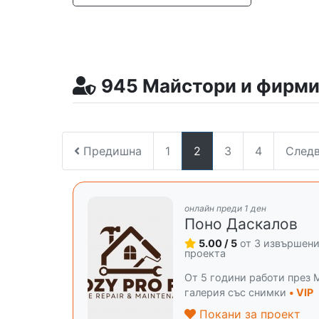
945 Майстори и фирми 
Предишна
1
2
3
4
След
онлайн преди 1 ден
Поно Даскалов
5.00 / 5
от 3 извършен
проекта
От 5 години работи през M
галерия със снимки
• VIP
Покани за проект