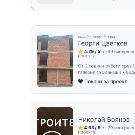
онлайн преди 3 часа
Георги Цветков
4.79 / 5
от 99 извърше
проекта
От 2 години работи през M
галерия със снимки • Вид
Покани за проект
Николай Боянов
4.63 / 5
от 29 извърше
проекта