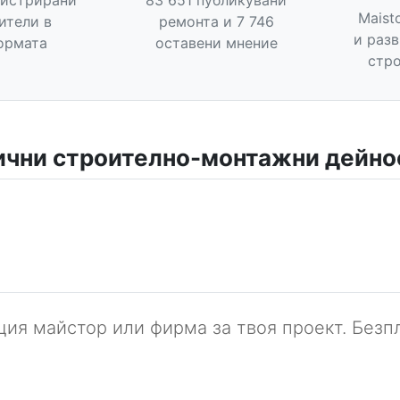
гистрирани
83 651 публикувани
Maist
ители в
ремонта и 7 746
и раз
ормата
оставени мнение
стро
ични строително-монтажни дейно
ия майстор или фирма за твоя проект. Безпл