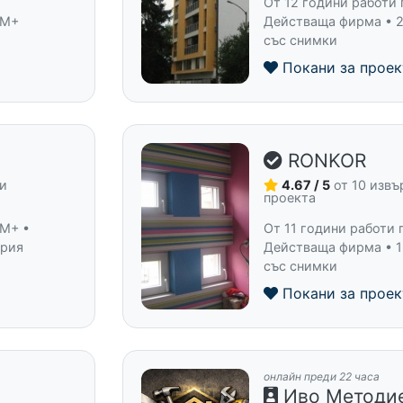
От 12 години работи 
 M+
Действаща фирма • 2
със снимки
Покани за проек
п
RONKOR
ни
4.67 / 5
от 10 изв
проекта
 M+ •
От 11 години работи 
ерия
Действаща фирма • 1
със снимки
Покани за проек
онлайн преди 22 часа
Иво Методи