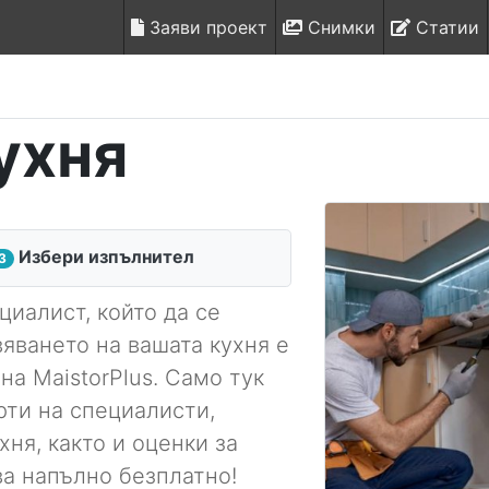
Заяви проект
Снимки
Статии
ухня
Избери изпълнител
3
иалист, който да се
яването на вашата кухня е
на MaistorPlus. Само тук
рти на специалисти,
ня, както и оценки за
ва напълно безплатно!