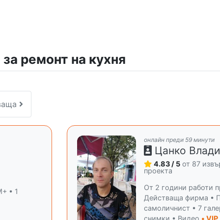
за ремонт на кухня
ваща
онлайн преди 59 минути
Цанко Влад
4.83 / 5
от 87 изв
и
проекта
От 2 години работи п
+ • 1
Действаща фирма • 
самоличнист • 7 гал
снимки • Видео
• VIP