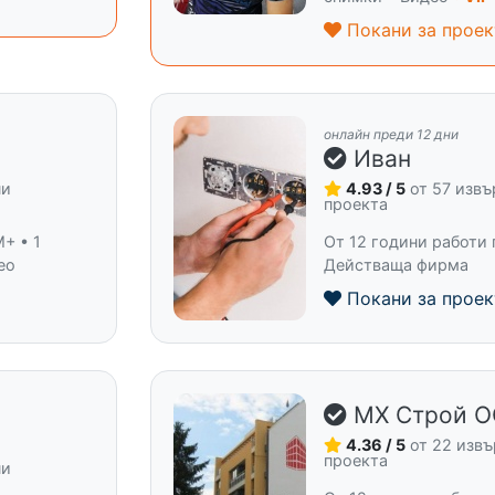
Покани за проек
онлайн преди 12 дни
Иван
ни
4.93 / 5
от 57 изв
проекта
+ • 1
От 12 години работи 
ео
Действаща фирма
Покани за проек
MX Строй 
4.36 / 5
от 22 изв
проекта
ни