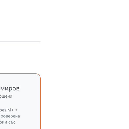
имиров
ършени
рез M+ •
Проверена
ерии със