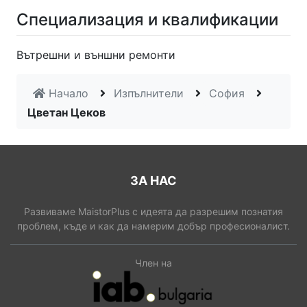
Специализация и квалификации
Вътрешни и външни ремонти
Начало
Изпълнители
София
Цветан Цеков
ЗА НАС
Развиваме MaistorPlus с идеята да разрешим познатия
проблем, къде и как да намерим добър професионалист.
Член на