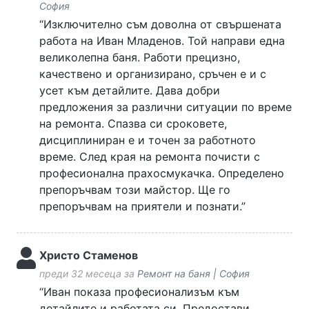
София
“Изключително съм доволна от свършената
работа на Иван Младенов. Той направи една
великолепна баня. Работи прецизно,
качествено и организирано, сръчен е и с
усет към детайлите. Дава добри
предложения за различни ситуации по време
на ремонта. Спазва си сроковете,
дисциплиниран е и точен за работното
време. След края на ремонта почисти с
професионална прахосмукачка. Определено
препоръчвам този майстор. Ще го
препоръчвам на приятели и познати.”
Христо Стаменов
преди 32 месеца за
Ремонт на баня | София
“Иван показа професионализъм към
детайлите и работата си. Предостави