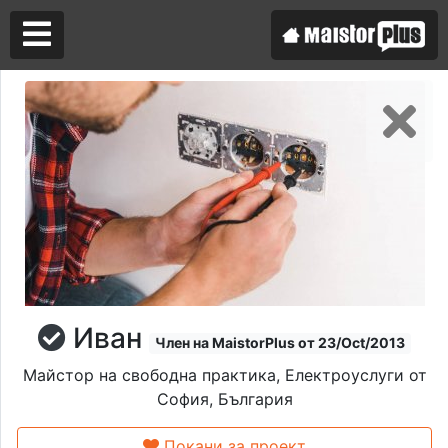
Аз съм майстор
Търся майстор
Иван
Член на MaistorPlus от 23/Oct/2013
Майстор на свободна практика, Електроуслуги от
София, България
Покани за проект