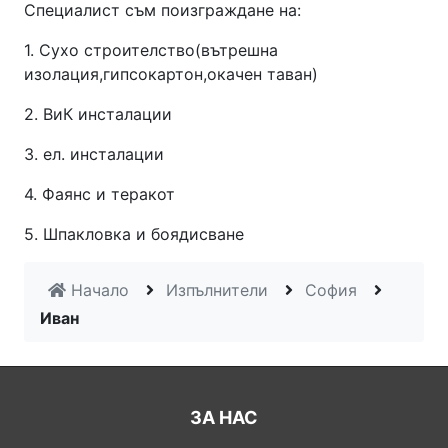
Специалист съм поизграждане на:
1. Сухо строителство(вътрешна
изолация,гипсокартон,окачен таван)
2. ВиК инсталации
3. ел. инсталации
4. Фаянс и теракот
5. Шпакловка и боядисване
Начало
Изпълнители
София
Иван
ЗА НАС