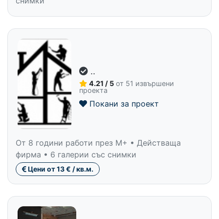
снимки
..
4.21 / 5
от 51 извършени
проекта
Покани за проект
От 8 години работи през M+ • Действаща
фирма • 6 галерии със снимки
Цени от 13 € / кв.м.