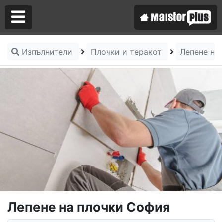
Изпълнители
Плочки и теракот
Лепене на
Аз съм майстор
Търся майстор
Лепене на плочки София