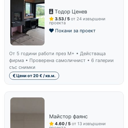
Тодор Ценев
3.53 / 5
от 24 извършени
проекта
Покани за проект
От 5 години работи през M+ • Действаща
фирма • Проверена самоличнист • 6 галерии
със снимки
Цени от 20 € / кв.м.
Майстор фаянс
4.60 / 5
от 13 извършени
проекта