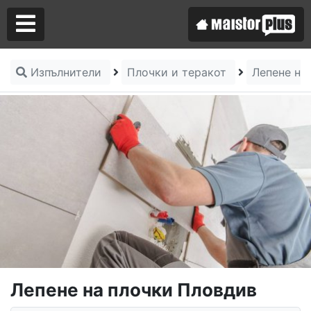
Изпълнители
Плочки и теракот
Лепене на
Аз съм майстор
Търся майстор
Лепене на плочки Пловдив