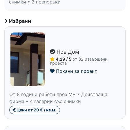
снимки • 2 препоръки
Избрани
Нов Дом
4.29 / 5
от 32 извършени
проекта
Покани за проект
От 8 години работи през M+ • Действаща
фирма • 4 галерии със снимки
Цени от 20 € / кв.м.