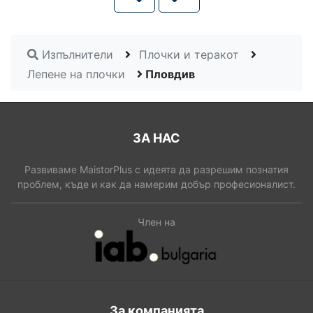
Изпълнители
Плочки и теракот
Лепене на плочки
Пловдив
ЗА НАС
Развиваме MaistorPlus с идеята да разрешим познатия
проблем, къде и как да намерим добър професионалист.
Член на
За компанията