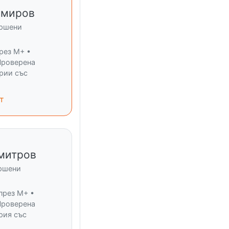
имиров
ършени
рез M+ •
Проверена
ерии със
т
митров
ършени
през M+ •
Проверена
рия със