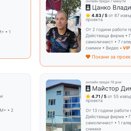
онлайн преди 7 минути
Цанко Влад
4.83 / 5
от 87 изв
и
проекта
От 2 години работи п
+ • 1
Действаща фирма • 
самоличнист • 7 гал
снимки • Видео
• VIP
Покани за проек
онлайн преди 16 дни
Майстор Ди
ни
4.71 / 5
от 55 изв
проекта
 M+ • 2
От 13 години работи 
Действаща фирма • 
самоличнист • 1 гале
снимки