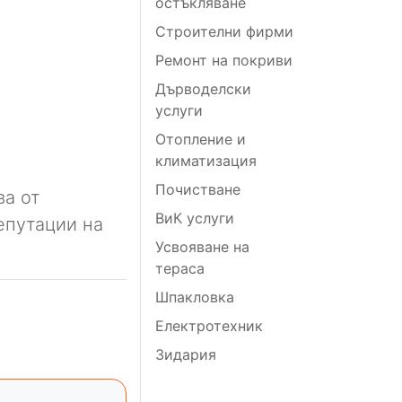
остъкляване
Строителни фирми
Ремонт на покриви
Дърводелски
услуги
Отопление и
климатизация
Почистване
ва от
ВиК услуги
епутации на
Усвояване на
тераса
Шпакловка
Електротехник
Зидария