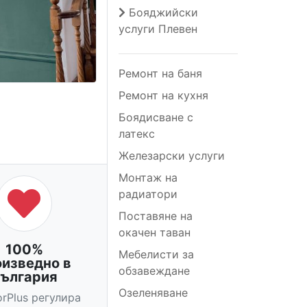
Бояджийски
услуги Плевен
Ремонт на баня
Ремонт на кухня
Боядисване с
латекс
Железарски услуги
Монтаж на
радиатори
Поставяне на
окачен таван
100%
Мебелисти за
оизведно в
обзавеждане
ългария
Озеленяване
orPlus регулира