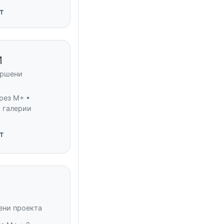
т
Й
ършени
рез M+ •
 галерии
т
ени проекта