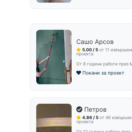
Сашо Арсов
5.00 / 5
от 11 извършен
проекта
От 8 години работи през 
Покани за проект
Петров
4.86 / 5
от 46 извърше
проекта
От 12 години работи през