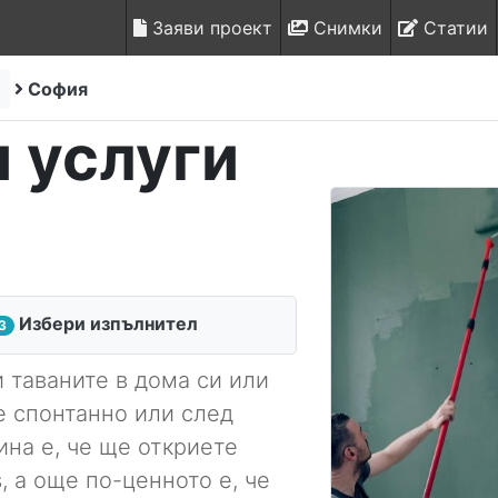
Заяви проект
Снимки
Статии
и
София
 услуги
Избери изпълнител
3
 таваните в дома си или
е спонтанно или след
на е, че ще откриете
s, а още по-ценното е, че