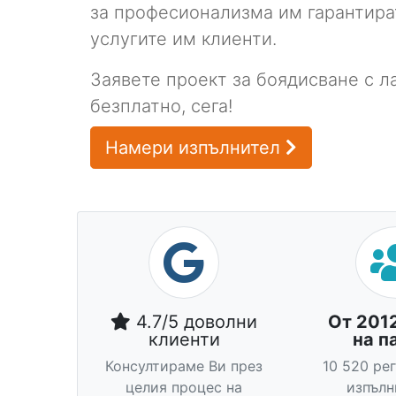
за професионализма им гарантира
услугите им клиенти.
Заявете проект за боядисване с л
безплатно, сега!
Намери изпълнител
4.7/5 доволни
От 201
клиенти
на п
Консултираме Ви през
10 520 ре
целия процес на
изпълн