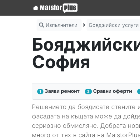
Изпълнители
Бояджийски услуг
Бояджийски
София
Заяви ремонт
Сравни оферти
1
2
Решението да боядисате стените и
фасадата на къщата може да дойд
сериозно обмисляне. Добрата нови
много от тях в сайта на MaistorPlu