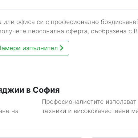
а или офиса си с професионално боядисване
получете персонална оферта, съобразена с 
Намери изпълнител
ояджии в София
Професионалистите използват
ане на
техники и висококачествени м