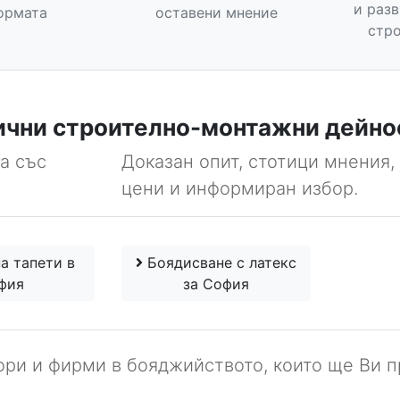
и раз
ормата
оставени мнение
стро
ични строително-монтажни дейно
а със
Доказан опит, стотици мнения,
цени и информиран избор.
а тапети в
Боядисване с латекс
фия
за София
ори и фирми в бояджийството, които ще Ви 