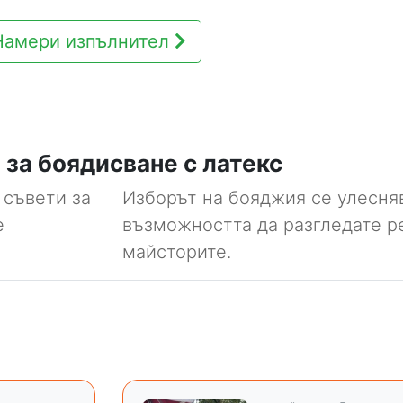
Намери изпълнител
за боядисване с латекс
 съвети за
Изборът на бояджия се улесня
е
възможността да разгледате р
майсторите.