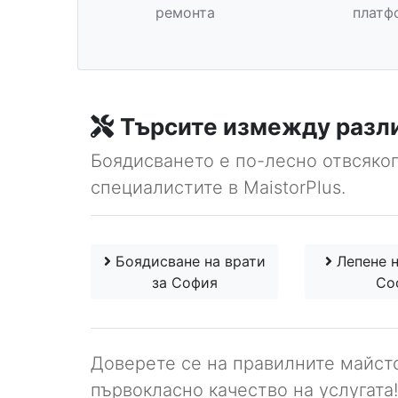
ремонта
платф
Търсите измежду разл
Боядисването е по-лесно отвсяког
специалистите в MaistorPlus.
Боядисване на врати
Лепене н
за София
Со
Доверете се на правилните майст
първокласно качество на услугата!