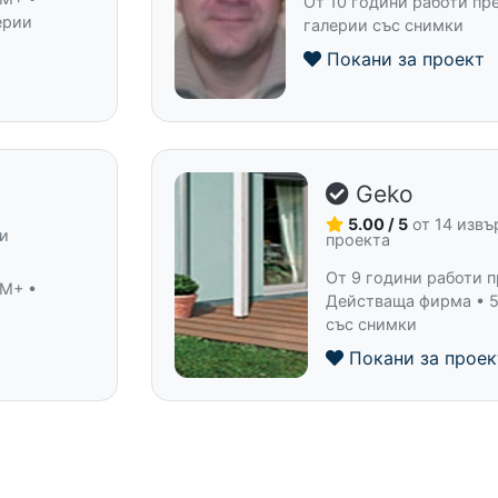
От 10 години работи пре
ерии
галерии със снимки
Покани за проект
Geko
5.00 / 5
от 14 изв
ни
проекта
От 9 години работи п
 M+ •
Действаща фирма • 5
със снимки
Покани за проек