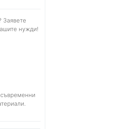
? Заявете
Вашите нужди!
 съвременни
атериали.