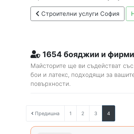
Строителни услуги София
1654 бояджии и фирми 
Майсторите ще ви съдействат със
бои и латекс, подходящи за вашит
повърхности.
Предишна
1
2
3
4