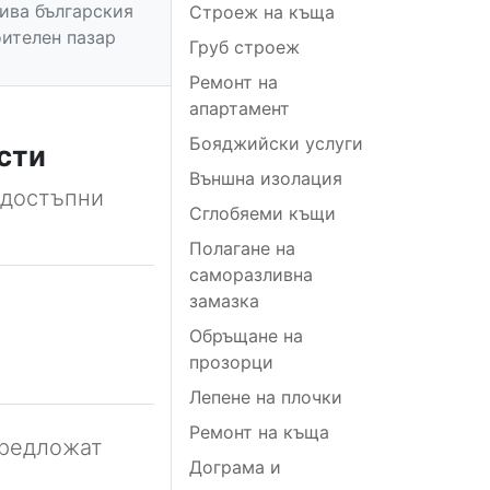
вива българския
Строеж на къща
ителен пазар
Груб строеж
Ремонт на
апартамент
Бояджийски услуги
сти
Външна изолация
 достъпни
Сглобяеми къщи
Полагане на
саморазливна
замазка
Обръщане на
прозорци
Лепене на плочки
Ремонт на къща
предложат
Дограма и