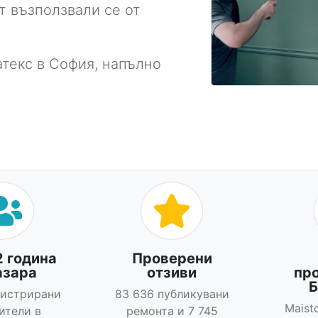
т възползвали се от
атекс в София, напълно
2 година
Проверени
азара
отзиви
пр
Б
гистрирани
83 636 публикувани
Maist
ители в
ремонта и 7 745