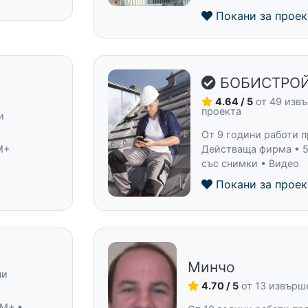
Покани за проек
БОБИСТРО
4.64 / 5
от 49 изв
проекта
и
От 9 години работи п
M+
Действаща фирма • 5
със снимки • Видео
Покани за проек
Минчо
ни
4.70 / 5
от 13 извърш
 M+ •