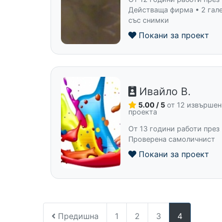
Действаща фирма • 2 гал
със снимки
Покани за проект
Ивайло В.
5.00 / 5
от 12 извърше
проекта
От 13 години работи през
Проверена самоличнист
Покани за проект
Предишна
1
2
3
4