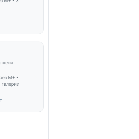
з M+ • 3
ършени
рез M+ •
 галерии
т