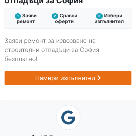
отпадъци за София
Заяви
Сравни
Избери
1
2
3
ремонт
оферти
изпълнител
Заяви ремонт за извозване на
строителни отпадъци за София
безплатно!
Намери изпълнител