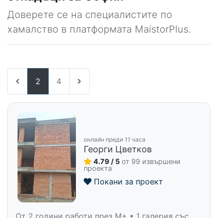
Доверете се на специалистите по
хамалство в платформата MaistorPlus.
2
4
онлайн преди 11 часа
Георги Цветков
4.79 / 5
от 99 извършени
проекта
Покани за проект
От 2 години работи през M+ • 1 галерия със