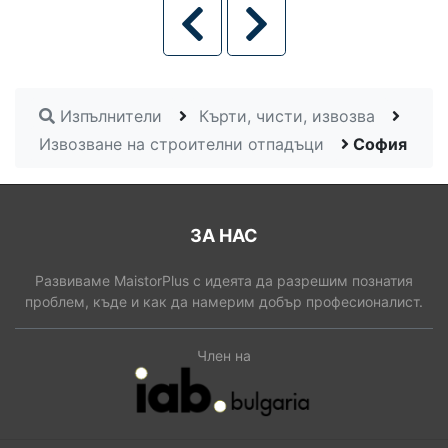
Изпълнители
Кърти, чисти, извозва
Извозване на строителни отпадъци
София
ЗА НАС
Развиваме MaistorPlus с идеята да разрешим познатия
проблем, къде и как да намерим добър професионалист.
Член на