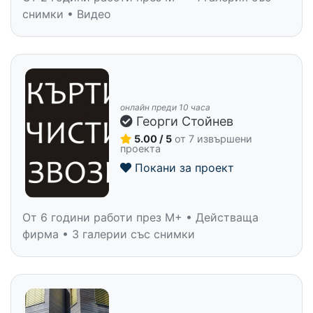
снимки • Видео
онлайн преди 10 часа
Георги Стойнев
5.00 / 5
от 7 извършени
проекта
Покани за проект
От 6 години работи през M+ • Действаща
фирма • 3 галерии със снимки