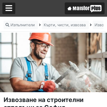
Изпълнители
Кърти, чисти, извозва
Извоз
Аз съм майстор
Търся майстор
Извозване на строителни