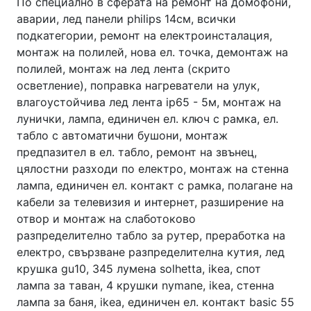
По специално в сферата на ремонт на домофони, аварии, лед панели philips 14см, всички подкатегории, ремонт на електроинсталация, монтаж на полилей, нова ел. точка, демонтаж на полилей, монтаж на лед лента (скрито осветление), поправка нагреватели на улук, влагоустойчива лед лента ip65 - 5м, монтаж на лунички, лампа, единичен ел. ключ с рамка, ел. табло с автоматични бушони, монтаж предпазител в ел. табло, ремонт на звънец, цялостни разходи по електро, монтаж на стенна лампа, единичен ел. контакт с рамка, полагане на кабели за телевизия и интернет, разширение на отвор и монтаж на слаботоково разпределително табло за рутер, преработка на електро, свързване разпределителна кутия, лед крушка gu10, 345 лумена solhetta, ikea, спот лампа за таван, 4 крушки nymane, ikea, стенна лампа за баня, ikea, единичен ел. контакт basic 55 abb, единичен ел. ключ basic 55 abb бял, сериен ел. ключ basic 55 abb бял, стенна лампа nymane, ikea, лед лампа за таван nymane, ikea, тройна ел. рамка basic 55 abb бял, прозвъняване на съществуваща електроинсталация, двойна ел. рамка basic 55 abb бял, монтаж на бойлерно табло, единична ел. рамка basic 55 abb бял, кутия за открит монтаж basic 55 abb бял, девиаторен ел. ключ basic 55 abb бял, пробиване през стени за кабели, монтаж на ключ, монтаж на скрита лед лента на тереса, двойна стенна лампа nymane, монтаж на контакт, трансформатор за лед осветление, направа на отвор и залагане на конзола с гипс, демонтаж на стари ел. обекти (ключове, контакти и лампи), монтаж на ново ел. табло с автоматични бушони(8-10), светещ неонов маркуч на метър, топло бели led /диодни/ лампички за външна употреба., полагане на нов ел. кабел,