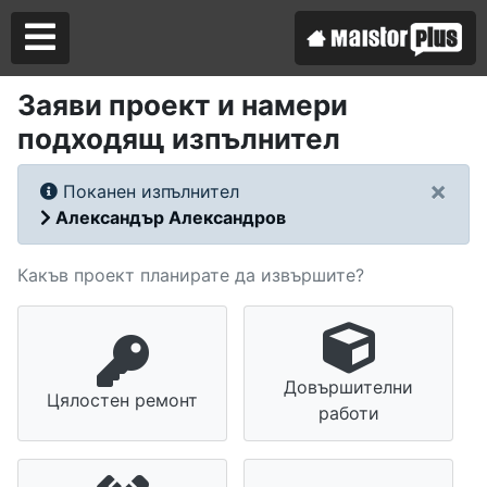
Заяви проект и намери
подходящ изпълнител
Аз съм майстор
×
Поканен изпълнител
Търся майстор
Александър Александров
Какъв проект планирате да извършите?
Довършителни
Цялостен ремонт
работи