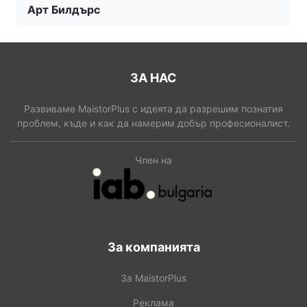
Арт Билдърс
ЗА НАС
Развиваме MaistorPlus с идеята да разрешим познатия
проблем, къде и как да намерим добър професионалист.
Член на
За компанията
За MaistorPlus
Реклама