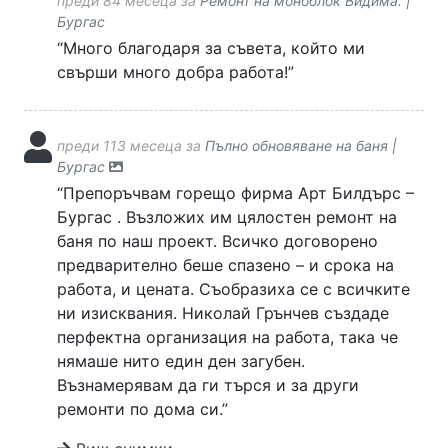
преди 84 месеца за
Ремонт на моноблок Видима. |
Бургас
“Много благодаря за съвета, който ми
свърши много добра работа!”
преди 113 месеца за
Пълно обновяване на баня |
Бургас
“Препоръчвам горещо фирма Арт Билдърс –
Бургас . Възложих им цялостен ремонт на
баня по наш проект. Всичко договорено
предварително беше спазено – и срока на
работа, и цената. Съобразиха се с всичките
ни изисквания. Николай Грънчев създаде
перфектна организация на работа, така че
нямаше нито един ден загубен.
Възнамерявам да ги търся и за други
ремонти по дома си.”