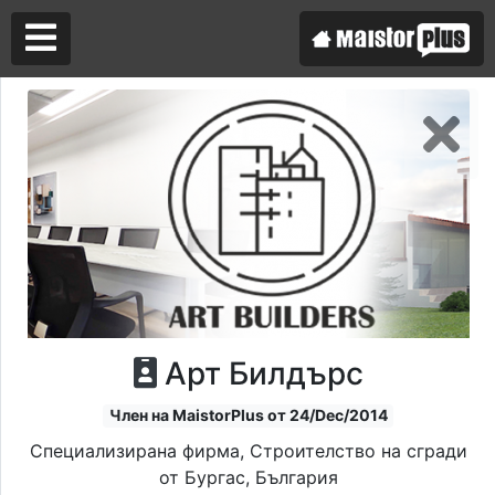
Аз съм майстор
Търся майстор
Арт Билдърс
Член на MaistorPlus от 24/Dec/2014
Специализирана фирма, Строителство на сгради
от Бургас, България