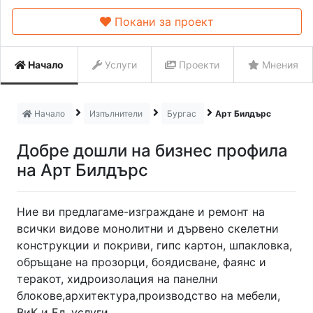
Покани за проект
Начало
Услуги
Проекти
Мнения
Начало
Изпълнители
Бургас
Арт Билдърс
Добре дошли на бизнес профила
на Арт Билдърс
Ние ви предлагаме-изграждане и ремонт на
всички видове монолитни и дървено скелетни
конструкции и покриви, гипс картон, шпакловка,
обръщане на прозорци, боядисване, фаянс и
теракот, хидроизолация на панелни
блокове,архитектура,производство на мебели,
ВиК и Ел. услуги.