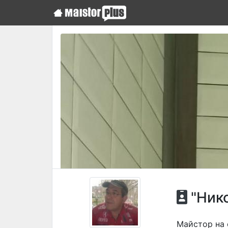
"Ник
Майстор на 