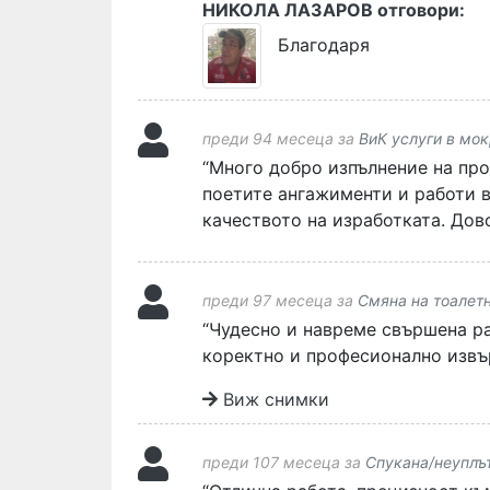
НИКОЛА ЛАЗАРОВ отговори:
Благодаря
преди 94 месеца за
ВиК услуги в мо
“Много добро изпълнение на про
поетите ангажименти и работи в 
качеството на изработката. Дов
преди 97 месеца за
Смяна на тоалет
“Чудесно и навреме свършена ра
коректно и професионално извъ
Виж снимки
преди 107 месеца за
Спукана/неуплът