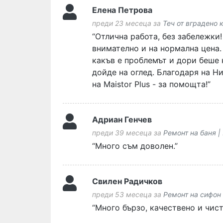
Елена Петрова
преди 23 месеца за
Теч от вградено 
“Отлична работа, без забележки!
внимателно и на нормална цена.
какъв е проблемът и дори беше 
дойде на оглед. Благодаря на Н
на Maistor Plus - за помощта!”
Адриан Генчев
преди 39 месеца за
Ремонт на баня |
“Много съм доволен.”
Свилен Радичков
преди 53 месеца за
Ремонт на сифон 
“Много бързо, качествено и чист