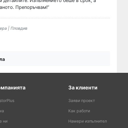
м детайлите. Изпълнението беше в срок, а
ваното. Препоръчвам!”
ера | Пловдив
ла
омпанията
За клиенти
storPlus
Заяви проект
ма
Как работи
е ни
Намери изпълнител