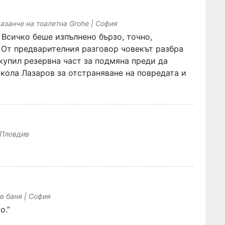
казанче на тоалетна Grohe | София
 Всичко беше изпълнено бързо, точно,
 От предварителния разговор човекът разбра
купил резервна част за подмяна преди да
икола Лазаров за отстраняване на повредата и
 Пловдив
в баня | София
о.”