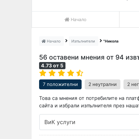
Начало
Начало
Изпълнители
"Никола
56 оставени мнения от 94 из
4.73
от
5
7 положителни
2 неутрални
2 не
Това са мнения от потребилите на платф
сайта и избрали изпълнителя през наша