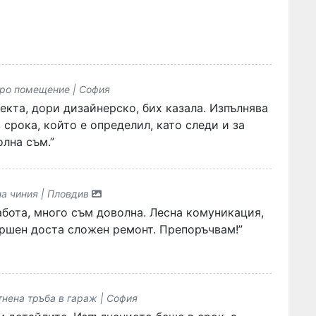
кро помещение | София
екта, дори дизайнерско, бих казала. Изпълнява
срока, който е определил, като следи и за
олна съм.”
на чиния | Пловдив
бота, много съм доволна. Лесна комуникация,
ршен доста сложен ремонт. Препоръчвам!”
нена тръба в гараж | София