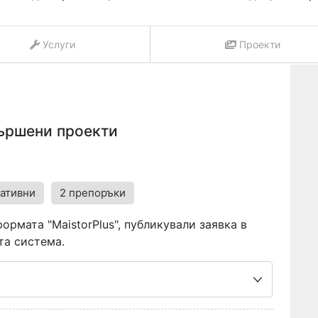
Услуги
Проекти
вършени проекти
гативни
2 препоръки
ормата "MaistorPlus", публикували заявка в
та система.