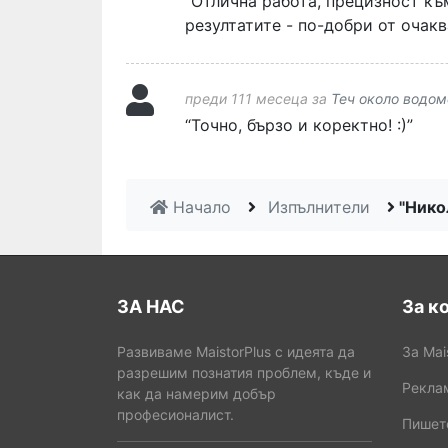
“Отлична работа, прецизност къ
резултатите - по-добри от очак
преди 111 месеца за
Теч около водом
“Toчно, бързо и коректно! :)”
Начало
Изпълнители
"Нико
ЗА НАС
За к
Развиваме MaistorPlus с идеята да
За Mai
разрешим познатия проблем, къде и
Рекла
как да намерим добър
професионалист.
Пишет