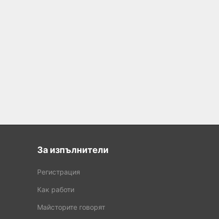
За изпълнители
Регистрация
Как работи
Майсторите говорят