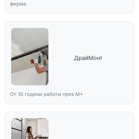
фирма
ДрайМонт
От 10 години работи през M+