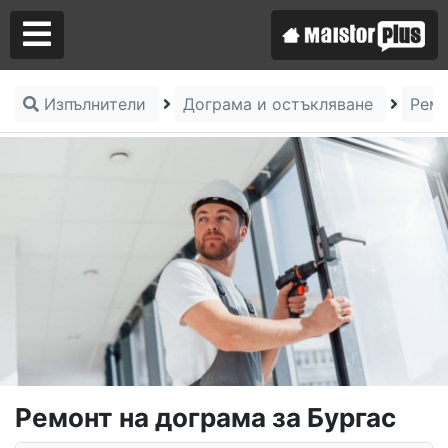
Изпълнители
Дограма и остъкляване
Ремо
Аз съм майстор
Търся майстор
Ремонт на дограма за Бургас