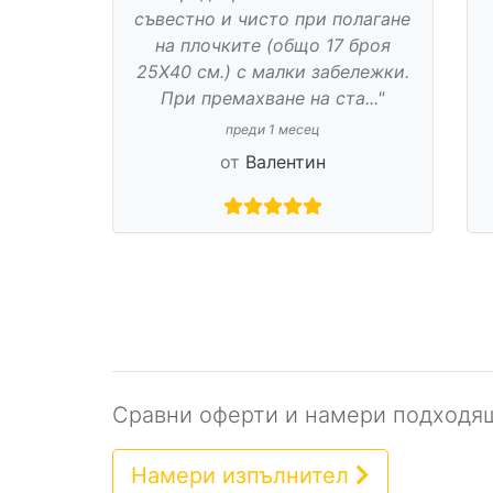
Много внимателен, работи
качествено и професионално, с
договор. Определено
препоръчвам!"
преди 7 месеца
от
Боряна
Сравни оферти и намери подходящ
Намери изпълнител