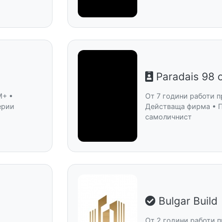
Paradais 98 
M+ •
От 7 години работи п
ерии
Действаща фирма • 
самоличнист
Bulgar Build
От 2 години работи п