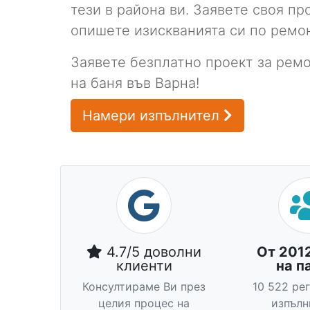
тези в района ви. Заявете своя п
опишете изискванията си по ремонт
Заявете безплатно проект за рем
на баня във Варна!
Намери изпълнител
4.7/5 доволни
От 201
клиенти
на п
Консултираме Ви през
10 522 ре
целия процес на
изпълн