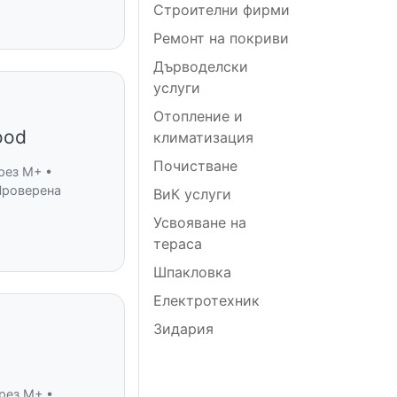
Строителни фирми
Ремонт на покриви
Дърводелски
услуги
Отопление и
ood
климатизация
Почистване
рез M+ •
Проверена
ВиК услуги
Усвояване на
тераса
Шпакловка
Електротехник
Зидария
рез M+ •