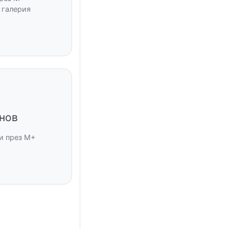
 галерия
нов
и през M+