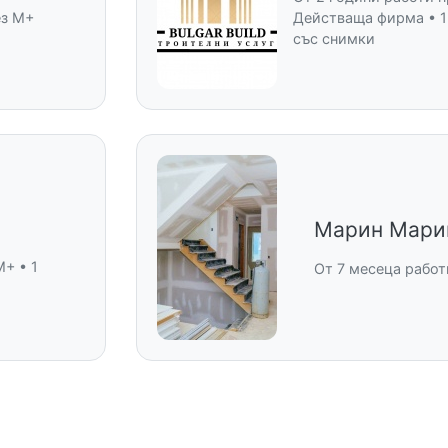
ез M+
Действаща фирма • 1
със снимки
Марин Мари
M+ • 1
От 7 месеца работ