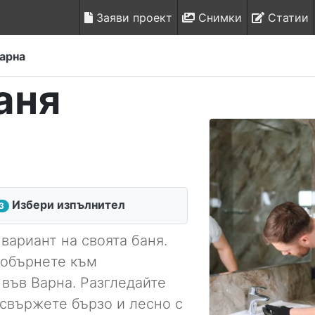
Заяви проект
Снимки
Статии
арна
аня
Избери изпълнител
3
вариант на своята баня.
 обърнете към
във Варна. Разгледайте
 свържете бързо и лесно с