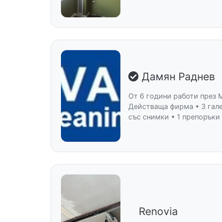
Дамян Раднев
От 6 години работи през 
Действаща фирма • 3 гал
със снимки • 1 препоръки
Renovia