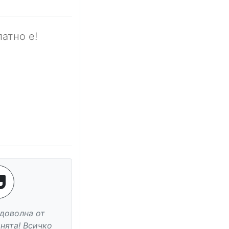
атно е!
ират толкова
ни хора. Колю е