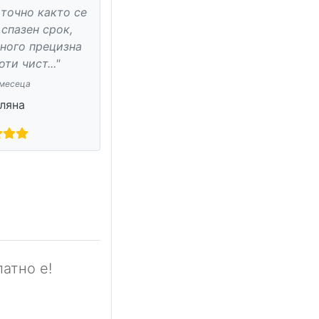
яко едно нещо,
ал, той лично е
а за него и е
..."
 месеца
ивън
атно е!