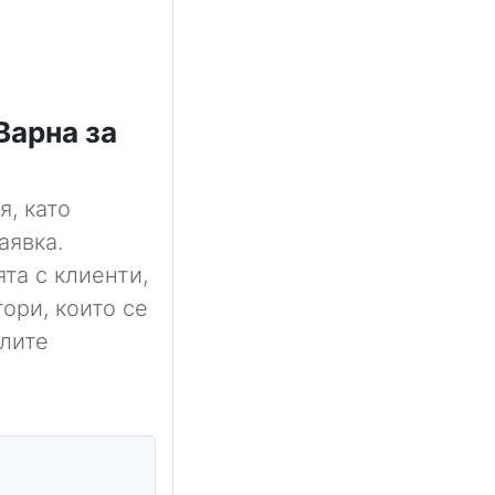
Варна за
я, като
аявка.
та с клиенти,
ори, които се
алите