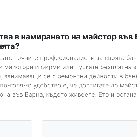
тва в намирането на майстор във 
нята?
ивате точните професионалисти за своята бан
и майстори и фирми или пускате безплатна з
 занимаващи се с ремонтни дейности в баня
по-голямо удобство е, че достигате до майст
на във Варна, където живеете. Ето и остан