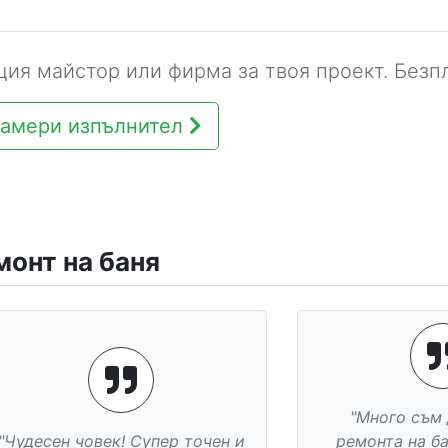
ия майстор или фирма за твоя проект. Безпл
амери изпълнител
монт на баня
"Рядко се нам
"Много съм доволен. Работата
точни и отговор