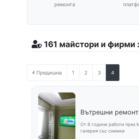
ремонта
платф
161 майстори и фирми 
Предишна
1
2
3
4
Вътрешни ремонт
От 8 години работи през M
галерия със снимки