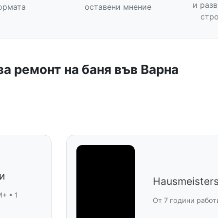
и раз
ормата
оставени мнение
стро
за ремонт на баня във Варна
и
Hausmeisters
+ • 1
От 7 години работ