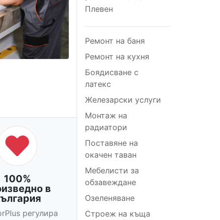
Плевен
Ремонт на баня
Ремонт на кухня
Боядисване с
латекс
Железарски услуги
Монтаж на
радиатори
Поставяне на
окачен таван
Мебелисти за
100%
обзавеждане
оизведно в
ългария
Озеленяване
orPlus регулира
Строеж на къща