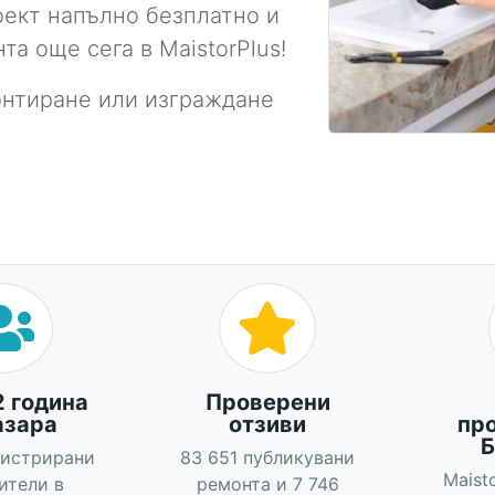
роект напълно безплатно и
а още сега в MaistorPlus!
онтиране или изграждане
2 година
Проверени
азара
отзиви
пр
Б
гистрирани
83 651 публикувани
Maist
ители в
ремонта и 7 746