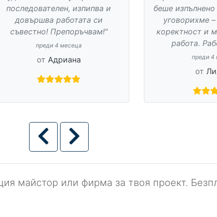
беше извършена перфектно, в
един от тях. Вс
срок и на нормална цена.
което съм поиск
Определено препоръчвам!"
изготвил оферт
пресм
преди 8 месеца
преди 11
от
Симеон
от
Ст
ия майстор или фирма за твоя проект. Безпл