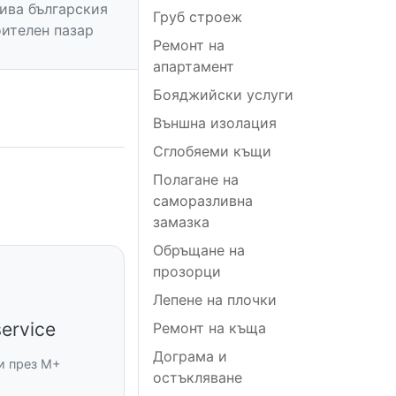
вива българския
Груб строеж
ителен пазар
Ремонт на
апартамент
Бояджийски услуги
Външна изолация
Сглобяеми къщи
Полагане на
саморазливна
замазка
Обръщане на
прозорци
Лепене на плочки
ervice
Ремонт на къща
Дограма и
и през M+
остъкляване