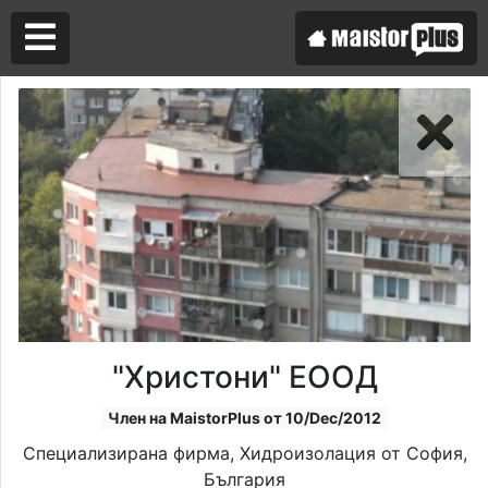
Аз съм майстор
Търся майстор
"Христони" ЕООД
Член на MaistorPlus от 10/Dec/2012
Специализирана фирма, Хидроизолация от София,
България