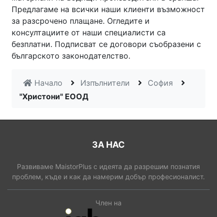
Предлагаме на всички наши клиенти възможност
за разсрочено плащане. Огледите и
консултациите от наши специалисти са
безплатни. Подписват се договори съобразени с
българското законодателство.
Начало
Изпълнители
София
"Христони" ЕООД
ЗА НАС
Развиваме MaistorPlus с идеята да разрешим познатия
проблем, къде и как да намерим добър професионалист.
Член на