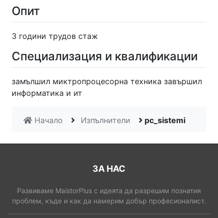
Опит
3 години трудов стаж
Специализация и квалификации
замълшил миктропроцесорна техника завършил
информатика и ит
Начало
Изпълнители
pc_sistemi
ЗА НАС
Развиваме MaistorPlus с идеята да разрешим познатия
проблем, къде и как да намерим добър професионалист.