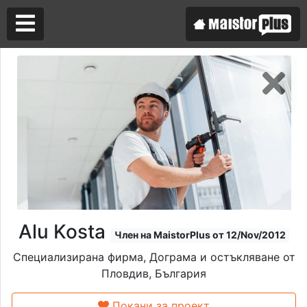
Аз съм майстор
Търся майстор
Alu Kosta
Член на MaistorPlus от 12/Nov/2012
Специализирана фирма, Дограма и остъкляване от
Пловдив, България
Покани за проект