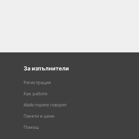
За изпълнители
Регистрация
Как работи
Майсторите говорят
Пакети и цени
Помощ