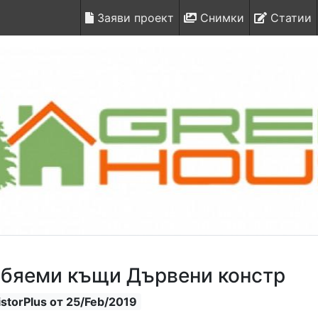
Заяви проект
Снимки
Статии
бяеми къщи Дървени констр
storPlus от 25/Feb/2019