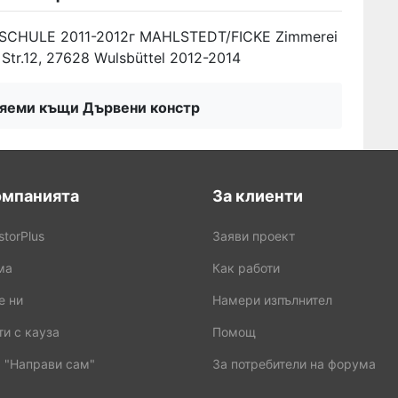
SCHULE 2011-2012г MAHLSTEDT/FICKE Zimmerei
tr.12, 27628 Wulsbüttel 2012-2014
яеми къщи Дървени констр
омпанията
За клиенти
storPlus
Заяви проект
ма
Как работи
е ни
Намери изпълнител
и с кауза
Помощ
 "Направи сам"
За потребители на форума