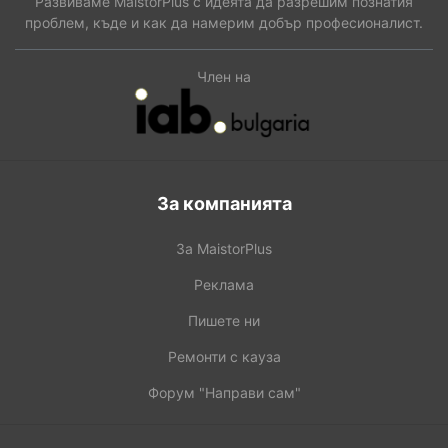
Развиваме MaistorPlus с идеята да разрешим познатия
проблем, къде и как да намерим добър професионалист.
Член на
За компанията
За MaistorPlus
Реклама
Пишете ни
Ремонти с кауза
Форум "Направи сам"