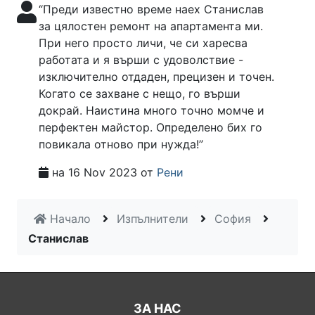
“Преди известно време наех Станислав
за цялостен ремонт на апартамента ми.
При него просто личи, че си харесва
работата и я върши с удоволствие -
изключително отдаден, прецизен и точен.
Когато се захване с нещо, го върши
докрай. Наистина много точно момче и
перфектен майстор. Определено бих го
повикала отново при нужда!”
на 16 Nov 2023 от
Рени
Начало
Изпълнители
София
Станислав
ЗА НАС