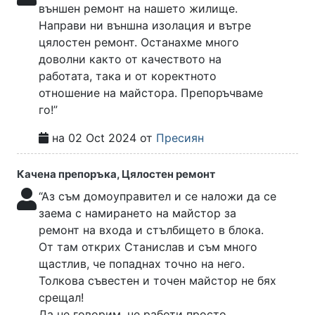
външен ремонт на нашето жилище.
Направи ни външна изолация и вътре
цялостен ремонт. Останахме много
доволни както от качеството на
работата, така и от коректното
отношение на майстора. Препоръчваме
го!”
на 02 Oct 2024 от
Пресиян
Качена препоръка, Цялостен ремонт
“Аз съм домоуправител и се наложи да се
заема с намирането на майстор за
ремонт на входа и стълбището в блока.
От там открих Станислав и съм много
щастлив, че попаднах точно на него.
Толкова съвестен и точен майстор не бях
срещал!
Да не говорим, че работи просто