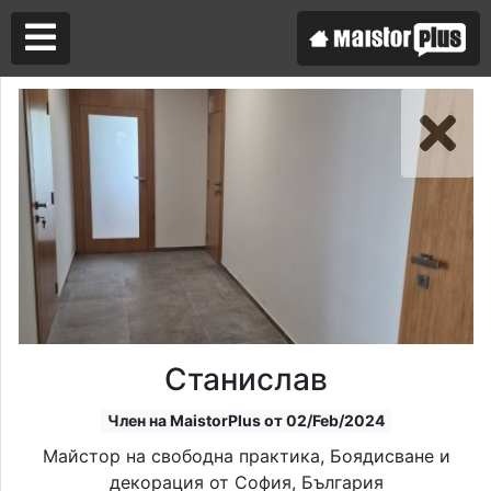
Аз съм майстор
Търся майстор
Станислав
Член на MaistorPlus от 02/Feb/2024
Майстор на свободна практика, Боядисване и
декорация от София, България