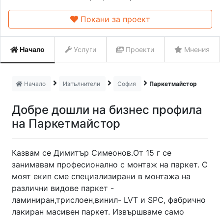
Покани за проект
Начало
Услуги
Проекти
Мнения
Начало
Изпълнители
София
Паркетмайстор
Добре дошли на бизнес профила
на Паркетмайстор
Казвам се Димитър Симеонов.От 15 г се
занимавам професионално с монтаж на паркет. С
моят екип сме специализирани в монтажа на
различни видове паркет -
ламиниран,трислоен,винил- LVT и SPC, фабрично
лакиран масивен паркет. Извършваме само