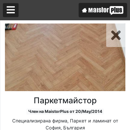
Аз съм майстор
Търся майстор
Паркетмайстор
Член на MaistorPlus от 20/May/2014
Специализирана фирма, Паркет и ламинат от
София, България