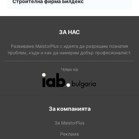
Строителна фирма Билдекс
ЗА НАС
Развиваме MaistorPlus с идеята да разрешим познатия
проблем, къде и как да намерим добър професионалист.
Член на
За компанията
За MaistorPlus
Реклама