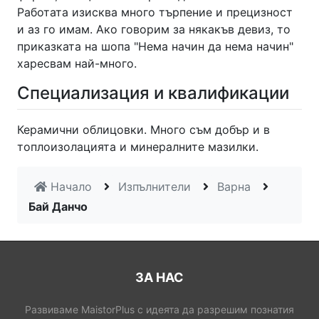
Работата изисква много търпение и прецизност
и аз го имам. Ако говорим за някакъв девиз, то
приказката на шопа "Нема начин да нема начин"
харесвам най-много.
Специализация и квалификации
Керамични облицовки. Много съм добър и в
топлоизолацията и минералните мазилки.
Начало
Изпълнители
Варна
Бай Данчо
ЗА НАС
Развиваме MaistorPlus с идеята да разрешим познатия