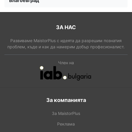
Благоевград
ЗА НАС
Развиваме MaistorPlus с идеята да разрешим познатия
проблем, къде и как да намерим добър професионалист.
Член на
За компанията
За MaistorPlus
Реклама