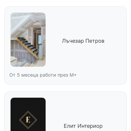
Лъчезар Петров
От 5 месеца работи през M+
Елит Интериор