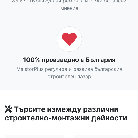
83 679 публикувани ремонта и 7 747 оставени
мнение
100% произведно в България
MaistorPlus регулира и развива българския
строителен пазар
Търсите измежду различни
строително-монтажни дейности