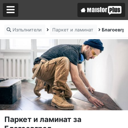
Изпълнители
Паркет и ламинат
Благоевгр
Аз съм майстор
Търся майстор
Паркет и ламинат за