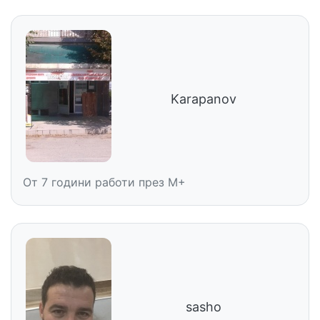
Karapanov
От 7 години работи през M+
sasho