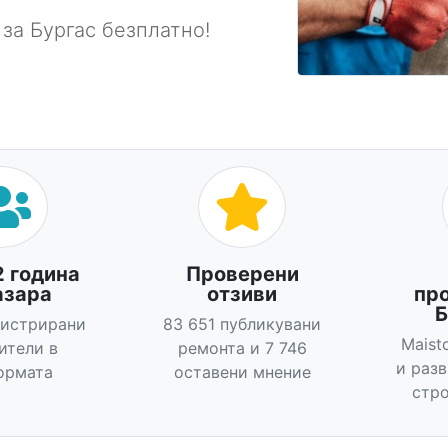
 за Бургас безплатно!
2 година
Проверени
азара
отзиви
пр
Б
гистрирани
83 651 публикувани
Maist
ители в
ремонта и 7 746
и раз
ормата
оставени мнение
стро