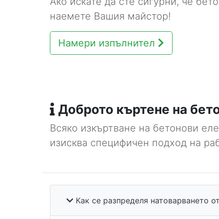
Ако искате да сте сигурни, че бет
наемете Вашия майстор!
Намери изпълнител
Доброто къртене на бето
Всяко изкъртване на бетонови ел
изисква специфичен подход на раб
Как се разпределя натоварването от