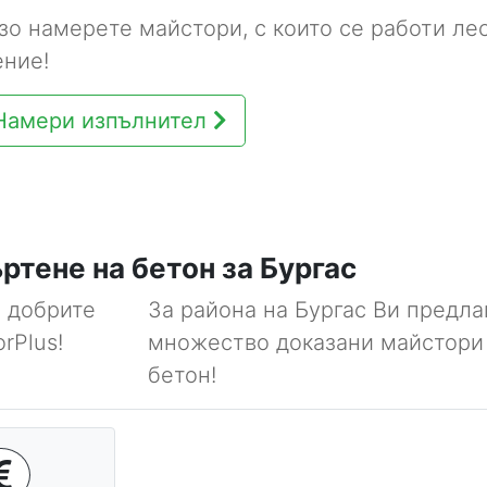
зо намерете майстори, с които се работи лес
ение!
Намери изпълнител
ртене на бетон за Бургас
а добрите
За района на Бургас Ви предл
rPlus!
множество доказани майстори 
бетон!