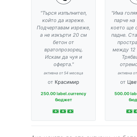
"Търся изпълнител,
"Има голя
който да изреже.
парче на
Подчертавам изреже,
което ще 
а не изкърти 20 см
падне. Ст
бетон от
простр
вратопрозорец.
между 12 
Искам да чуя и
Трябв
оферта."
отремо
активна от 54 месеца
активна о
от
Красимир
от
Цве
250.00 label.currency
500.00 lab
бюджет
бю