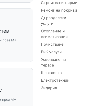
Строителни фирми
Ремонт на покриви
Дърводелски
услуги
стев
Отопление и
климатизация
и през M+
Почистване
ВиК услуги
Усвояване на
тераса
Шпакловка
Електротехник
Зидария
v
и през M+