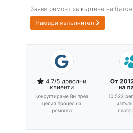
Заяви ремонт за къртене на бетон
Намери изпълнител
4.7/5 доволни
От 201
клиенти
на п
Консултираме Ви през
10 522 ре
целия процес на
изпълн
ремонта
платф