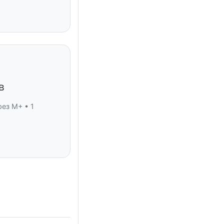
в
рез M+ • 1