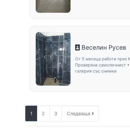
Веселин Русев
От 5 месеца работи през 
Проверена самоличнист •
галерия със снимки
1
2
3
Следваща