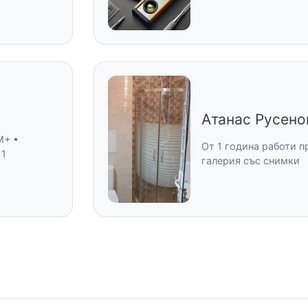
Атанас Русено
M+ •
От 1 година работи п
 1
галерия със снимки