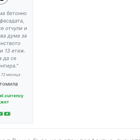
ма бетонно
 фасадата,
се отчупи и
ава дума за
анството
и 13 етаж.
а да се
нтира."
т 72 месеца
томила
el.currency
джет