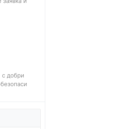
 заявка и
 с добри
обезопаси