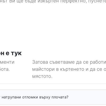
онът Ви ще бъде изкъртен перфектно, пуснете
н е тук
ементи
Затова съветваме да се работи
ота.
майстори в къртенето и да се 
мястото.
 натрупани отломки върху плочата?