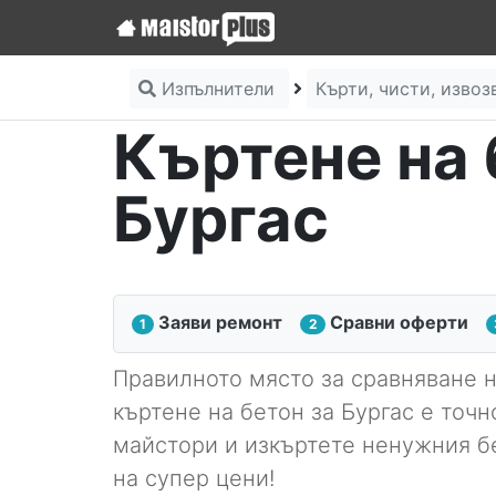
Изпълнители
Кърти, чисти, изво
Къртене на 
Бургас
Заяви ремонт
Сравни оферти
1
2
Правилното място за сравняване н
къртене на бетон за Бургас е точн
майстори и изкъртете ненужния б
на супер цени!