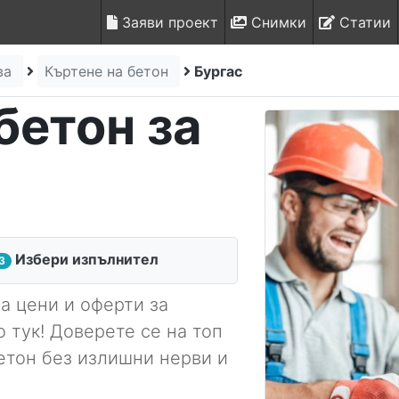
Заяви проект
Снимки
Статии
зва
Къртене на бетон
Бургас
бетон за
Избери изпълнител
3
а цени и оферти за
о тук! Доверете се на топ
етон без излишни нерви и