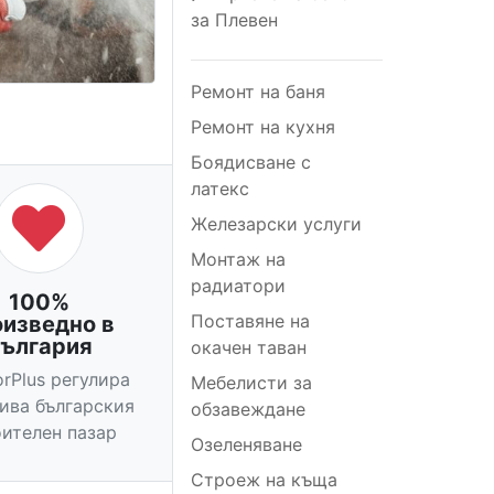
за Плевен
Ремонт на баня
Ремонт на кухня
Боядисване с
латекс
Железарски услуги
Монтаж на
радиатори
100%
Поставяне на
оизведно в
ългария
окачен таван
orPlus регулира
Мебелисти за
вива българския
обзавеждане
ителен пазар
Озеленяване
Строеж на къща