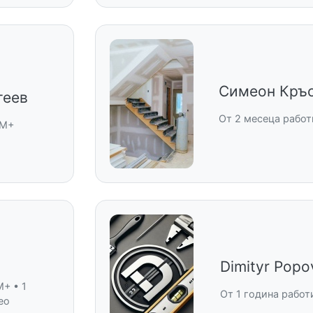
Симеон Кръ
геев
От 2 месеца работ
 M+
Dimityr Popo
M+ • 1
От 1 година работ
ео