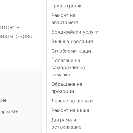
Груб строеж
Ремонт на
апартамент
тори в
Бояджийски услуги
явате бързо
Външна изолация
Сглобяеми къщи
Полагане на
саморазливна
замазка
Обръщане на
прозорци
ов
Лепене на плочки
Ремонт на къща
 през M+
Дограма и
остъкляване