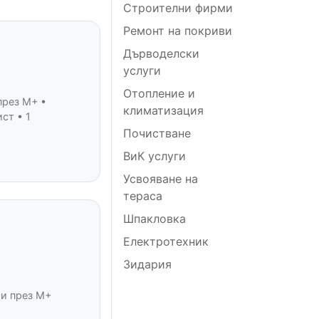
Строителни фирми
Ремонт на покриви
Дърводелски
услуги
Отопление и
през M+ •
климатизация
ст • 1
Почистване
ВиК услуги
Усвояване на
тераса
Шпакловка
Електротехник
Зидария
Д
ти през M+