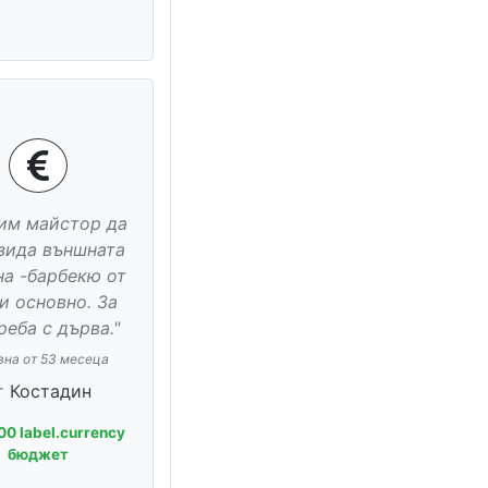
им майстор да
зида външната
а -барбекю от
и основно. За
реба с дърва."
вна от 53 месеца
т
Костадин
00 label.currency
бюджет