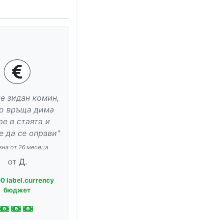
е зидан комин,
о връща дима
ре в стаята и
е да се оправи"
вна от 26 месеца
от
Д.
0 label.currency
бюджет