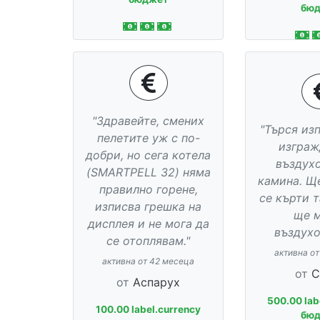
бю
"Здравейте, смених
"Търся из
пелетите уж с по-
изграж
добри, но сега котела
въздух
(SMARTPELL 32) няма
камина. Щ
правилно горене,
се кърти 
изписва грешка на
ще 
дисплея и не мога да
въздухо
се отоплявам."
активна о
активна от 42 месеца
от
С
от
Аспарух
500.00 lab
100.00 label.currency
бю