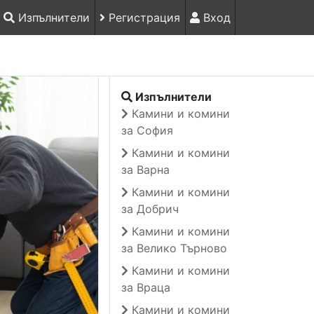
Изпълнители
Регистрация
Вход
Изпълнители
Камини и комини
за София
Камини и комини
за Варна
Камини и комини
за Добрич
Камини и комини
за Велико Търново
Камини и комини
за Враца
Камини и комини