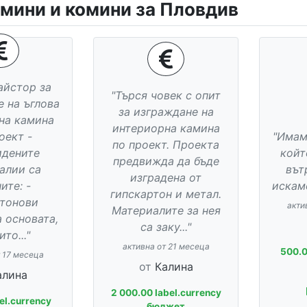
амини и комини за Пловдив
айстор за
"Търся човек с опит
е на ъглова
за изграждане на
на камина
интериорна камина
оект -
"Имам
по проект. Проекта
идените
койт
предвижда да бъде
алии са
вът
изградена от
ите: -
искам
гипскартон и метал.
етонови
акти
Материалите за нея
а основата,
са заку..."
ито..."
активна от 21 месеца
500.0
т 17 месеца
от
Калина
алина
2 000.00 label.currency
el.currency
бюджет