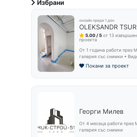
Избрани
онлайн преди 1 ден
OLEKSANDR TSU
5.00 / 5
от 13 извърше
проекта
От 1 година работи през M
галерия със снимки • Вид
Покани за проект
Георги Милев
От 4 месеца работи през 
галерия със снимки