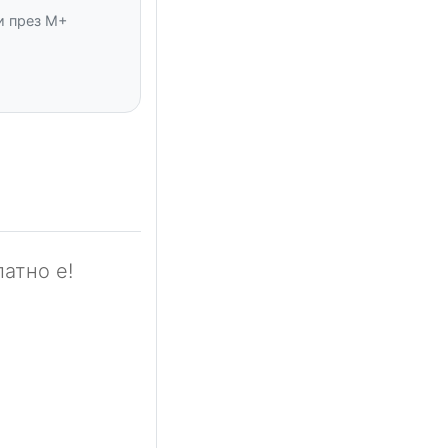
и през M+
атно е!