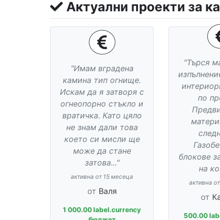
Актуални проекти за к
"Търся м
"Имам вградена
изпълнени
камина тип огнище.
интериор
Искам да я затворя с
по пр
огнеопорно стъкло и
Предв
вратичка. Като цяло
матери
не знам дали това
следн
което си мисли ще
Газоб
може да стане
блокове з
затова..."
на ко
активна от 15 месеца
активна о
от
Валя
от
К
1 000.00 label.currency
500.00 lab
бюджет