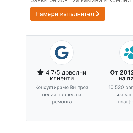
Заяви ремонт за камини и комини 
Намери изпълнител
4.7/5 доволни
От 201
клиенти
на п
Консултираме Ви през
10 520 ре
целия процес на
изпълн
ремонта
платф