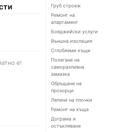
сти
Груб строеж
Ремонт на
апартамент
Бояджийски услуги
Външна изолация
Сглобяеми къщи
Полагане на
атно е!
саморазливна
замазка
Обръщане на
прозорци
Лепене на плочки
Ремонт на къща
Дограма и
остъкляване