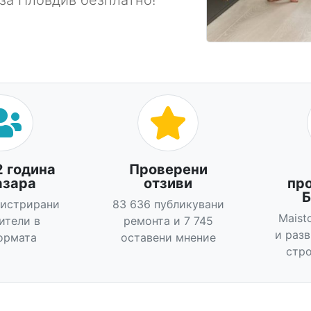
за Пловдив безплатно!
2 година
Проверени
азара
отзиви
пр
Б
гистрирани
83 636 публикувани
Maist
ители в
ремонта и 7 745
и раз
ормата
оставени мнение
стро