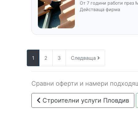
От 7 години работи през 
Действаща фирма
1
2
3
Следваща
Сравни оферти и намери подходящ
Строителни услуги Пловдив