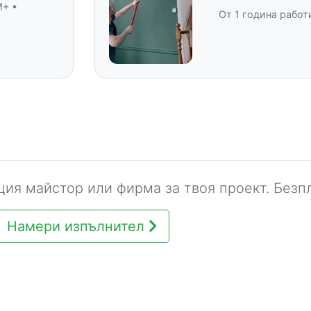
M+ •
От 1 година работ
ия майстор или фирма за твоя проект. Безпл
Намери изпълнител