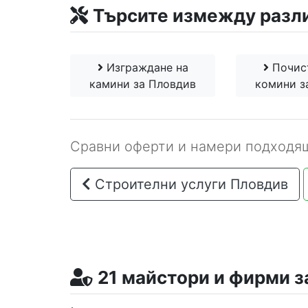
Търсите измежду разл
Изграждане на
Почис
камини за Пловдив
комини з
Сравни оферти и намери подходящ
Строителни услуги Пловдив
21 майстори и фирми з