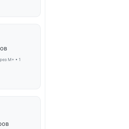
нов
рез M+ • 1
ров