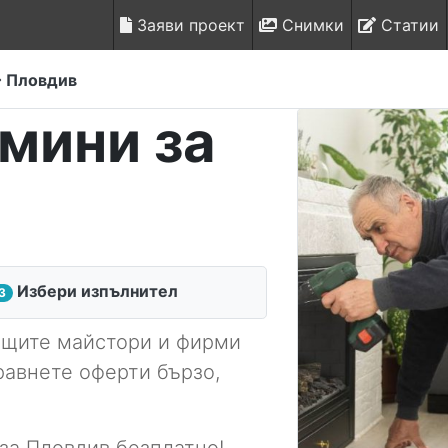
Заяви проект
Снимки
Статии
Пловдив
мини за
Избери изпълнител
3
ящите майстори и фирми
равнете оферти бързо,