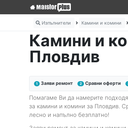
Изпълнители
Камини и комини
Камини и ко
Пловдив
Заяви ремонт
Сравни оферти
1
2
Помагаме Ви да намерите подход
за камини и комини за Пловдив. С
лесно и напълно безплатно!