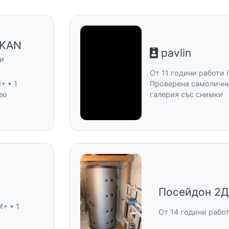
RKAN
pavlin
ни
От 11 години работи 
Проверена самолични
+ • 1
галерия със снимки
ео
Посейдон 2
M+ • 1
От 14 години рабо