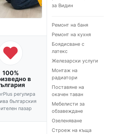
за Видин
Ремонт на баня
Ремонт на кухня
Боядисване с
латекс
Железарски услуги
Монтаж на
100%
радиатори
оизведно в
ългария
Поставяне на
orPlus регулира
окачен таван
вива българския
Мебелисти за
ителен пазар
обзавеждане
Озеленяване
Строеж на къща