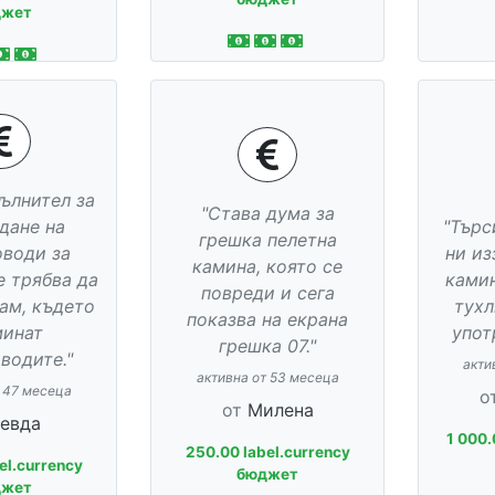
джет
пълнител за
"Става дума за
дане на
"Търс
грешка пелетна
оводи за
ни из
камина, която се
е трябва да
камин
повреди и сега
там, където
тухл
показва на екрана
минат
упот
грешка 07."
водите."
акти
активна от 53 месеца
т 47 месеца
о
от
Милена
евда
1 000.
250.00 label.currency
el.currency
бюджет
джет