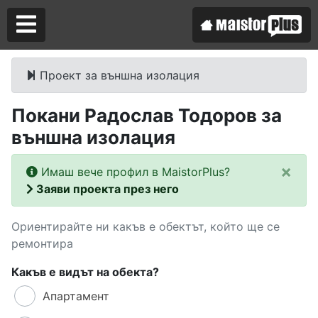
Проект за външна изолация
Аз съм майстор
Покани Радослав Тодоров за
Търся майстор
външна изолация
×
Имаш вече профил в MaistorPlus?
Заяви проекта през него
Ориентирайте ни какъв е обектът, който ще се
ремонтира
Какъв е видът на обекта?
Апартамент